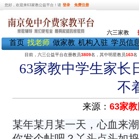
您好，欢迎来63家教公益平台！请
登录
免费注册
六三家教
首页
找老师
做家教
机构入驻
学员信
目前，六三公益平台在册教员
3809
名，其中明星教员
163
名
63家教中学生家长
不
来源：
63家教
某年某月某一天，心血来潮
你发个帖吧？丫头点头如捣