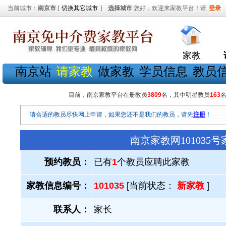
当前城市：
南京市
[
切换其它城市
]
选择城市
您好，欢迎来家教平台！请
登录
家教
南京站
请家教
做家教
学员信息
教员
目前，南京家教平台在册教员
3809
名，其中明星教员
163
请合适的教员尽快网上申请，如果您还不是我们的教员，请先
注册
！
南京家教网101035
预约教员：
已有
1
个教员应聘此家教
家教信息编号：
101035
[当前状态：
新家教
]
联系人：
家长