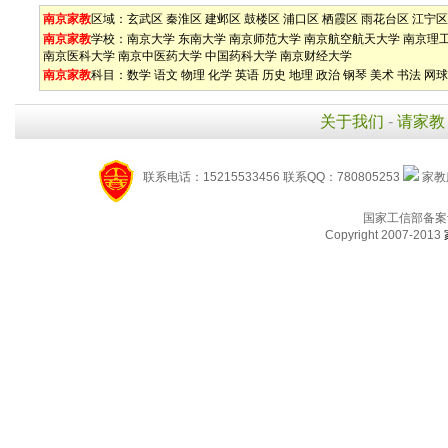
南京家教
区域：
玄武区
秦淮区
建邺区
鼓楼区
浦口区
栖霞区
雨花台区
江宁区
南京家教
学校：
南京大学
东南大学
南京师范大学
南京航空航天大学
南京理
南京医科大学
南京中医药大学
中国药科大学
南京财经大学
南京家教
科目：
数学
语文
物理
化学
英语
历史
地理
政治
钢琴
美术
书法
网球
关于我们
-
请家教
联系电话：15215533456 联系QQ：780805253
家教服
国家工信部备案
Copyright 2007-2013