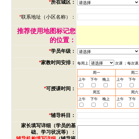
*
所在城区：
*
联系地址（小区名称）：
推荐使用地图标记您
的位置：
*
学员年级：
*
家教时间安排：
每周上
次课 ；每次
周一
周二
上午
下午
晚上
上午
下午
*
可授课时间：
周五
周六
上午
下午
晚上
上午
下午
*
辅导科目：
家长填写详细（学员的基
础、学习状况等）：
辅导机构填写详细
（辅导班