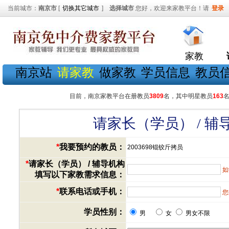
当前城市：
南京市
[
切换其它城市
]
选择城市
您好，欢迎来家教平台！请
登录
家教
南京站
请家教
做家教
学员信息
教员
目前，南京家教平台在册教员
3809
名，其中明星教员
163
请家长（学员） / 
*
我要预约的教员：
2003698锟铰斤拷员
*
请家长（学员） / 辅导机构
如
填写以下家教需求信息：
*
联系电话或手机：
您
学员性别：
男
女
男女不限