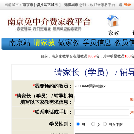
当前城市：
南京市
[
切换其它城市
]
选择城市
您好，欢迎来家教平台！请
登录
家教
南京站
请家教
做家教
学员信息
教员
目前，南京家教平台在册教员
3809
名，其中明星教员
163
请家长（学员） / 
*
我要预约的教员：
2003468闆锋暀鍛?
*
请家长（学员） / 辅导机构
如
填写以下家教需求信息：
*
联系电话或手机：
您
学员性别：
男
女
男女不限