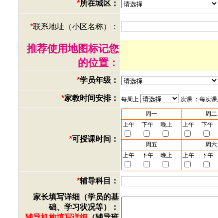
*
所在城区：
*
联系地址（小区名称）：
推荐使用地图标记您
的位置：
*
学员年级：
*
家教时间安排：
每周上
次课 ；每次
周一
周二
上午
下午
晚上
上午
下午
*
可授课时间：
周五
周六
上午
下午
晚上
上午
下午
*
辅导科目：
家长填写详细（学员的基
础、学习状况等）：
辅导机构填写详细
（辅导班