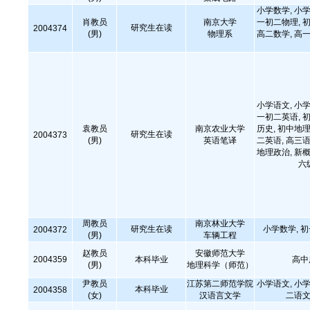
小学数学, 小学
肖教员
南京大学
一初二物理, 初
研究生在读
2004374
(男)
物理系
高二数学, 高一
小学语文, 小学
一初二英语, 初
袁教员
南京农业大学
历史, 初中地理
研究生在读
2004373
(男)
英语笔译
二英语, 高三语
地理政治, 新概
六
周教员
南京林业大学
研究生在读
小学数学, 
2004372
(男)
车辆工程
赵教员
安徽师范大学
2004359
本科毕业
高中
(男)
地理科学（师范）
尹教员
江苏第二师范学院
小学语文, 小学
本科毕业
2004358
(女)
汉语言文学
二语文