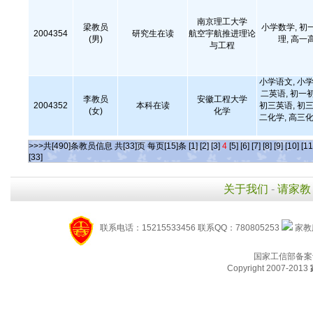
南京理工大学
梁教员
小学数学, 初
2004354
研究生在读
航空宇航推进理论
(男)
理, 高一
与工程
小学语文, 小学
二英语, 初一
李教员
安徽工程大学
2004352
本科在读
初三英语, 初三
(女)
化学
二化学, 高三化
>>>共[490]条教员信息 共[33]页 每页[15]条
[1]
[2]
[3]
4
[5]
[6]
[7]
[8]
[9]
[10]
[11
[33]
关于我们
-
请家教
联系电话：15215533456 联系QQ：780805253
家教服
国家工信部备案
Copyright 2007-2013