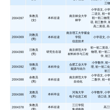
三物
小学语文, 小学
二语文, 初一
朱教员
南京林业大学
本科在读
初一初二物理,
2004397
(女)
林学
语, 初三数学, 
高二英语, 
南京理工大学紫金
刘教员
2004369
本科在读
学院
小学语文, 
(男)
信息技术
初一初二英语,
汪教员
南京师范大学
研究生在读
物理, 初一初二
2004390
(男)
材料科学与工程
学, 初
小学数学, 初
张教员
合肥工业大学
2004392
本科毕业
理, 初一初二化
(男)
能源与动力
初三
小学语文, 小学
余教员
南京师范大学
2004388
本科在读
二数学, 初一
(男)
自动化
龙教员
河海大学
小学数学, 小学
本科毕业
2004386
(男)
电子信息工程
语口语, 
朱教员
三江学院
本科在读
高三
2004378
(男)
集成电路