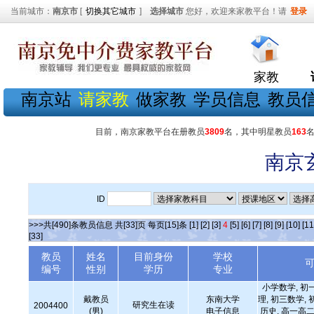
当前城市：
南京市
[
切换其它城市
]
选择城市
您好，欢迎来家教平台！请
登录
家教
南京站
请家教
做家教
学员信息
教员
目前，南京家教平台在册教员
3809
名，其中明星教员
163
南京
ID
>>>共[490]条教员信息 共[33]页 每页[15]条
[1]
[2]
[3]
4
[5]
[6]
[7]
[8]
[9]
[10]
[11
[33]
教员
姓名
目前身份
学校
编号
性别
学历
专业
小学数学, 初
戴教员
东南大学
理, 初三数学, 
研究生在读
2004400
(男)
电子信息
历史, 高一高二