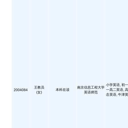
小学英语, 初一
王教员
南京信息工程大学
本科在读
一高二英语, 高
2004084
(女)
英语师范
念英语, 牛津英