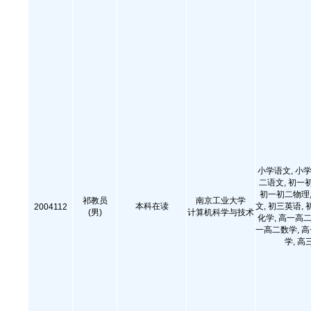
小学语文, 小学
二语文, 初一
初一初二物理,
祁教员
南京工业大学
本科在读
文, 初三英语, 
2004112
(男)
计算机科学与技术
化学, 高一高二
一高二数学, 
学, 高