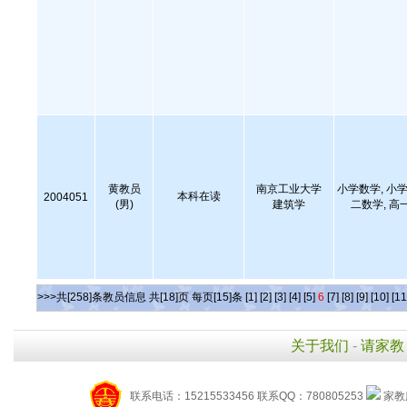
黄教员
南京工业大学
小学数学, 小学
本科在读
2004051
(男)
建筑学
二数学, 高
>>>共[258]条教员信息 共[18]页 每页[15]条
[1]
[2]
[3]
[4]
[5]
6
[7]
[8]
[9]
[10]
[11
关于我们
-
请家教
联系电话：15215533456 联系QQ：780805253
家教服