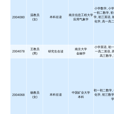
小学数学, 小学
一初二数学, 
温教员
南京信息工程大学
本科在读
学, 初三英语, 
2004080
(女)
应用气象学
化学, 高一高二
小学英语, 初一
王教员
南京大学
2004078
研究生在读
一高二英语, 
(男)
金融学
高三数学,
初一初二数学,
杨教员
中国矿业大学
本科在读
化学, 初三数学
2004068
(女)
本科
学