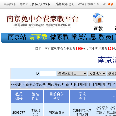
当前城市：
南京市
[
切换其它城市
]
选择城市
您好，欢迎来家教平台！请
登录
家教
南京站
请家教
做家教
学员信息
教员
目前，南京家教平台在册教员
3809
名，其中明星教员
163
南京
ID
>>>共[258]条教员信息 共[18]页 每页[15]条
[1]
[2]
[3]
[4]
[5]
6
[7]
[8]
[9]
[10]
[11
教员
姓名
目前身份
学校
编号
性别
学历
专业
小学语文, 小学
李教员
安徽师范大学
研究生在读
二数学, 初三数
2003977
(女)
学科地理