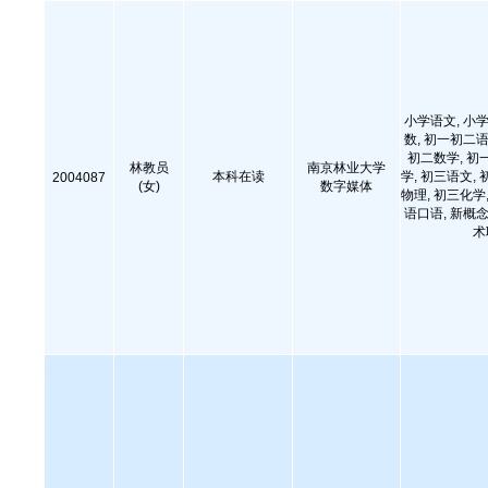
小学语文, 小学
数, 初一初二语
初二数学, 初
林教员
南京林业大学
本科在读
学, 初三语文, 
2004087
(女)
数字媒体
物理, 初三化学,
语口语, 新概念
术