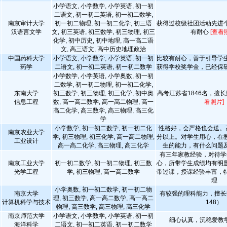
小学语文, 小学数学, 小学英语, 初一初
二语文, 初一初二英语, 初一初二数学,
南京审计大学
初一初二物理, 初一初二化学, 初三语
获得过校级社团活动先进
汉语言文学
文, 初三英语, 初三数学, 初三物理, 初三
有耐心
[查看
化学, 初中历史, 初中地理, 高一高二语
文, 高三语文, 高中历史地理政治
中国药科大学
小学语文, 小学数学, 小学英语, 初一初
比较有耐心，善于引导学
药学
二语文, 初一初二英语, 初一初二数学
获得学校奖学金，已经保
小学数学, 小学英语, 小学奥数, 初一初
二数学, 初一初二物理, 初一初二化学,
东南大学
初三数学, 初三物理, 初三化学, 初中奥
高考江苏省1846名，擅
信息工程
数, 高一高二数学, 高一高二物理, 高一
看照片]
高二化学, 高三数学, 高三物理, 高三化
学
小学数学, 初一初二数学, 初一初二化
性格好，会严格也会送。高
南京农业大学
学, 初三物理, 初三化学, 高一高二物理,
分以上。对学生用心，在
工业设计
高一高二化学, 高三物理, 高三化学
生的能力，有什么问题
有三年家教经验，对待学
南京工业大学
初一初二数学, 初一初二物理, 初三数
心，所带学生成绩均有明
光学工程
学, 初三物理, 高一高二数学
带过课，授课经验丰富，
理
小学奥数, 初一初二数学, 初一初二物
南京大学
有较强的理科能力，擅长
理, 初三数学, 高一高二数学, 高一高二
计算机科学与技术
148）
物理, 高三数学, 高三物理, 高三化学
南京师范大学
小学语文, 小学数学, 小学英语, 初一初
细心认真，沉稳爱教
海洋科学
二语文, 初一初二英语, 初一初二数学