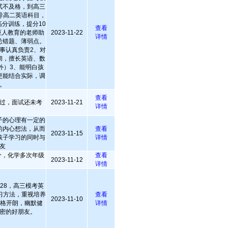
试不及格，到高三
导高二英语科目，
分训练，提分10
查看
任巨人教育的老师助
2023-11-22
详情
总错题、薄弱点。
事认真负责2、对
彻，擅长英语、数
外）3、能明白孩
更能结合实际，调
。
查看
过，面试还未考
2023-11-21
详情
子的心理有一定的
的内心想法，从而
查看
2023-11-15
孩子学习的同时与
详情
友
满分，化学多次年级
查看
2023-11-12
详情
128，高三模考英
习方法，重视培养
查看
2023-11-10
性格开朗，幽默健
详情
密的好朋友。