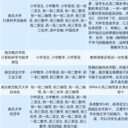
累，该学生从高二期末考
小学语文, 小学数学, 小学英语, 初一初
期初考试70多；一对一辅
二语文, 初一初二英语, 初一初二数学,
注重对英语的提高训练，高
南京大学
初一初二物理, 初一初二化学, 初三英
分2、2023年 7月，担
计算科学实验班
语, 初三数学, 初三物理, 初三化学, 高一
理，为学生批改作业，汇
高二英语, 高一高二化学, 高三英语, 高
自身优势：1、有耐心，做
三化学, 高中生物, 中国武术
高中知识点的掌握比较透
学、化学、生物（物理除
子学习的困难所在，这样
整教学方法
南京晓庄学院
计算机科学与技术
小学语文, 小学数学, 小学英语
教师资格证笔试一次性通
师范
性格比较外向开朗，对孩
南京农业大学
小学数学, 小学英语, 初一初二数学, 初
了解，能尽量去琢磨孩子
工业工程
一初二物理, 初三数学, 高一高二数学
与孩子达成共鸣，在关注
孩子成为朋
南京航空航天大学
初一初二物理, 初三物理, 高一高二物
GPA4.0 高三物理多次
自动化
理, 高一高二化学, 高三物理
前十
小学语文, 小学数学, 小学英语, 初一初
二语文, 初一初二英语, 初一初二数学,
高考数学140，高考语文
初一初二物理, 初一初二化学, 初三语
南京大学
语稳定全市前十。 注重学
文, 初三英语, 初三数学, 初三物理, 初三
经济学
学生独立学习的能力。 
化学, 高一高二语文, 高一高二英语, 高
谈，可以与学生成为亲
一高二数学, 高三语文, 高三英语, 高三
数学, 英语四级, 英语六级