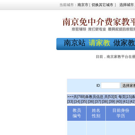
当前城市：
南京市
[
切换其它城市
]
选择城市
南京站
请家教
做家教
目前，南京家教平台在
ID
>>>共[788]条教员信息 共[53]页 每页[15]
[33]
[34]
[35]
[36]
[37]
[38]
[39]
[40]
[41]
[42
教员
姓名
目前身份
编号
性别
学历