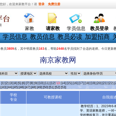
您好，欢迎来家教平台！请
登录
免费注册
家教
请家教
学员信息
教员登录
学员信息
教员信息
教员必读
加盟招商
册教员
3809
名，其中明星教员
163
名，帮助
2448
名学员找到了合适的老师。今日更新
南京家教网
条
[1]
[2]
[3]
[4]
[5]
[6]
[7]
[8]
[9]
[10]
[11]
[12]
13
[14]
[15]
[16]
[17]
[18]
[19]
[20]
[21]
[22]
[
]
[43]
[44]
[45]
[46]
[47]
[48]
[49]
[50]
[51]
[52]
[53]
学校
可教授课程
自我描
专业
教学经历：1、2023年6
学、英语家教老师，一对
学的整科复习，并注重基