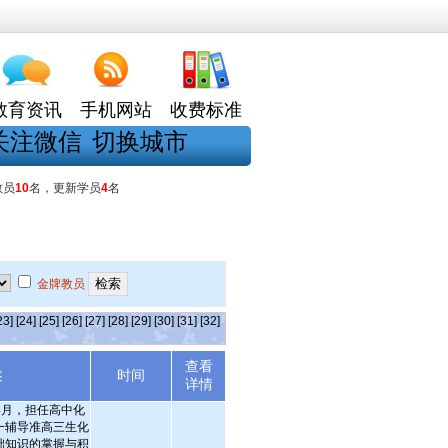
教育资讯
手机网站
收费标准
关注微信
切换城市
教员
10
名，更新学员
4
名
金牌教员
23]
[24]
[25]
[26]
[27]
[28]
[29]
[30]
[31]
[32]
查看
述
时间
详情
-8月，担任高中化
一辅导准高三生化
础知识的掌握与积