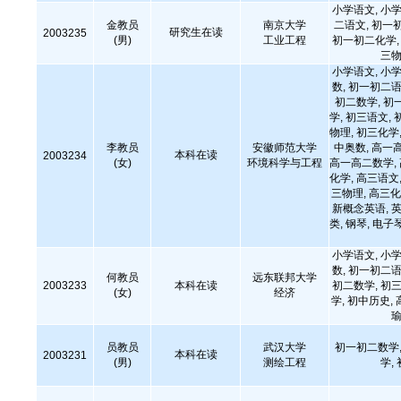
小学语文, 小学
金教员
南京大学
二语文, 初一
研究生在读
2003235
(男)
工业工程
初一初二化学, 
三物
小学语文, 小学
数, 初一初二语
初二数学, 初
学, 初三语文, 
物理, 初三化学,
李教员
安徽师范大学
中奥数, 高一
本科在读
2003234
(女)
环境科学与工程
高一高二数学,
化学, 高三语文,
三物理, 高三化
新概念英语, 英
类, 钢琴, 电子琴
小学语文, 小学
数, 初一初二语
何教员
远东联邦大学
2003233
本科在读
初二数学, 初三
(女)
经济
学, 初中历史,
瑜
员教员
武汉大学
初一初二数学,
本科在读
2003231
(男)
测绘工程
学,