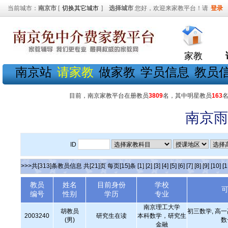
当前城市：
南京市
[
切换其它城市
]
选择城市
您好，欢迎来家教平台！请
登录
家教
南京站
请家教
做家教
学员信息
教员
目前，南京家教平台在册教员
3809
名，其中明星教员
163
南京雨
ID
>>>共[313]条教员信息 共[21]页 每页[15]条
[1]
[2]
[3]
[4]
[5]
[6]
[7]
[8]
[9]
[10]
[1
教员
姓名
目前身份
学校
编号
性别
学历
专业
南京理工大学
胡教员
初三数学, 高
2003240
研究生在读
本科数学，研究生
(男)
数
金融