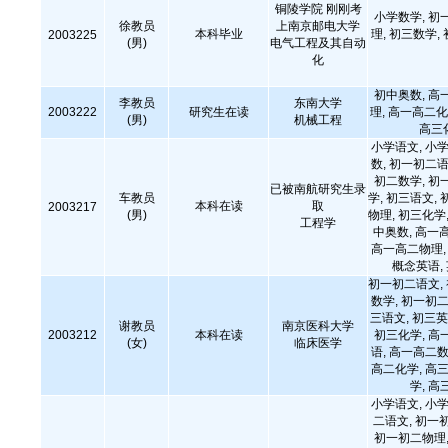
铜陵学院 刚刚考
小学数学, 初
徐教员
上南京邮电大学
本科毕业
理, 初三数学,
2003225
(男)
电气工程及其自动
化
初中奥数, 高
李教员
东南大学
2003222
研究生在读
理, 高一高二化
(男)
机械工程
高三
小学语文, 小学
数, 初一初二语
初二数学, 初
已被南航研究生录
车教员
学, 初三语文, 
本科在读
取
2003217
(男)
物理, 初三化学,
工程学
中奥数, 高一
高一高二物理, 
概念英语,
初一初二语文,
数学, 初一初二
三语文, 初三英
谢教员
南京医科大学
2003212
本科在读
初三化学, 高
(女)
临床医学
语, 高一高二数
高二化学, 高三
学, 高
小学语文, 小学
二语文, 初一
初一初二物理,