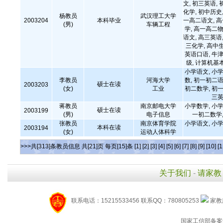
文, 初三英语, 
化学, 初中历史,
杨教员
武汉理工大学
2003204
本科毕业
一高二语文, 
(男)
车辆工程
学, 高一高二物
语文, 高三英语,
三化学, 高中
英语口语, 牛津
级, 计算机基
小学语文, 小学
李教员
河海大学
数, 初一初二语
硕士在读
2003203
(女)
工业
初二数学, 初一
三英
蒋教员
南京邮电大学
小学数学, 小学
硕士在读
2003199
(男)
电子信息
一初二数学,
张教员
南京体育学院
小学语文, 小学
本科在读
2003194
(女)
运动人体科学
>>>共[313]条教员信息 共[21]页 每页[15]条
[1]
[2]
[3]
[4]
[5]
[6]
[7]
[8]
[9]
[10]
[1
关于我们
-
请家教
联系电话：15215533456 联系QQ：780805253
家教服
国家工信部备案