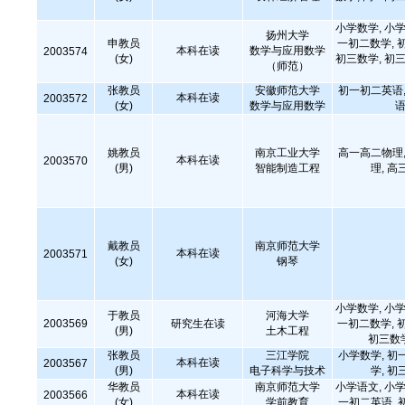
小学数学, 小学
扬州大学
申教员
一初二数学, 
本科在读
数学与应用数学
2003574
(女)
初三数学, 初三
（师范）
张教员
安徽师范大学
初一初二英语,
本科在读
2003572
(女)
数学与应用数学
语
姚教员
南京工业大学
高一高二物理,
本科在读
2003570
(男)
智能制造工程
理, 高
戴教员
南京师范大学
本科在读
2003571
(女)
钢琴
小学数学, 小学
于教员
河海大学
2003569
研究生在读
一初二数学, 
(男)
土木工程
初三数
张教员
三江学院
小学数学, 初
本科在读
2003567
(男)
电子科学与技术
学, 初
华教员
南京师范大学
小学语文, 小学
本科在读
2003566
(女)
学前教育
一初二英语, 