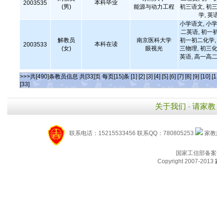
本科毕业
2003535
(男)
能源与动力工程
初三语文, 初三
学, 英
小学语文, 小学
二英语, 初一
解教员
南京医科大学
初一初二化学, 
本科在读
2003533
(女)
眼视光
三物理, 初三化
英语, 高一高二
>>>共[490]条教员信息 共[33]页 每页[15]条
[1]
[2]
[3]
[4]
[5]
[6]
[7]
[8]
[9]
[10]
[1
[33]
关于我们
-
请家教
联系电话：15215533456 联系QQ：780805253
家教服
国家工信部备案
Copyright 2007-2013