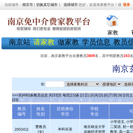
当前城市：
南京市
[
切换其它城市
]
选择城市
您好，欢迎来家教平台！请
登录
家教
南京站
请家教
做家教
学员信息
教员
目前，南京家教平台在册教员
3809
名，其中明星教员
163
南京
ID
>>>共[490]条教员信息 共[33]页 每页[15]条
[1]
[2]
[3]
[4]
[5]
[6]
[7]
[8]
[9]
[10]
[1
[33]
教员
姓名
目前身份
学校
编号
性别
学历
专业
小学语文, 小学
曹教员
南京林业大学
二英语, 初一初
本科在读
2003411
(女)
农林经济管理
数学, 高一高二