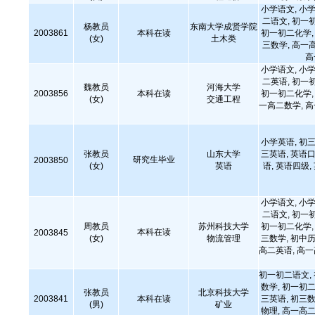
小学语文, 小学
二语文, 初一
杨教员
东南大学成贤学院
2003861
本科在读
初一初二化学, 
(女)
土木类
三数学, 高一
高
小学语文, 小学
二英语, 初一
魏教员
河海大学
2003856
本科在读
初一初二化学, 
(女)
交通工程
一高二数学, 
小学英语, 初三
张教员
山东大学
三英语, 英语口
研究生毕业
2003850
(女)
英语
语, 英语四级,
小学语文, 小学
二语文, 初一
周教员
苏州科技大学
初一初二化学, 
本科在读
2003845
(女)
物流管理
三数学, 初中历
高二英语, 高
初一初二语文,
数学, 初一初二
张教员
北京科技大学
2003841
本科在读
三英语, 初三数
(男)
矿业
物理, 高一高二