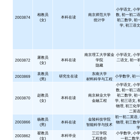
小学语文, 小学
相教员
南京师范大学
数, 初一初二语
本科在读
2003874
(女)
统计学
初二数学, 初
学, 初三语文
南京理工大学紫金
小学语文, 小学
屠教员
本科在读
学院
二语文, 初一
2003872
(女)
隐藏
袁教员
东南大学
研究生在读
小学数学, 初
2003869
(男)
材料科学与工程
小学语文, 小学
数, 初一初二语
赵教员
南京林业大学
初二数学, 初
本科在读
2003870
(女)
金融工程
学, 初三语文, 
物理, 初三化学
二英语
初一初二英语,
杨教员
金陵科技学院
2003866
本科在读
物理, 初三数学
(男)
智能科学与技术
学
翟教员
三江学院
小学数学, 小学
本科毕业
2003862
(女)
工程造价
一初二数学,