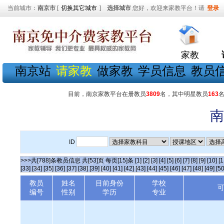
当前城市：
南京市
[
切换其它城市
]
选择城市
您好，欢迎来家教平台！请
登录
家教
南京站
请家教
做家教
学员信息
教员
目前，南京家教平台在册教员
3809
名，其中明星教员
163
南
ID
>>>共[788]条教员信息 共[53]页 每页[15]条
[1]
[2]
[3]
[4]
[5]
[6]
[7]
[8]
[9]
[10]
[1
[33]
[34]
[35]
[36]
[37]
[38]
[39]
[40]
[41]
[42]
[43]
[44]
[45]
[46]
[47]
[48]
[49]
[50
教员
姓名
目前身份
学校
编号
性别
学历
专业