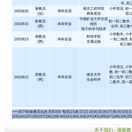
学, 高
谢教员
南京工程学院
小学英语, 初一
本科在读
2003835
(女)
商务英语
语口
中国矿业大学文昌
欧教员
初一初二数学,
2003833
本科毕业
校区
(男)
化学, 初三数
电子科学与技术
小学数学, 小学
胡教员
蚌埠学院
2003823
本科在读
一初二物理, 
(男)
交通运输
初三物
小学语文, 小学
数, 初一初二数
郑教员
南京大学
本科在读
初二化学, 初三
2003822
(男)
生命科学
二数学, 高一高
>>>共[788]条教员信息 共[53]页 每页[15]条
[1]
[2]
[3]
[4]
[5]
[6]
[7]
[8]
[9]
[10]
[1
[33]
[34]
[35]
[36]
[37]
[38]
[39]
[40]
[41]
[42]
[43]
[44]
[45]
[46]
[47]
[48]
[49]
[50
关于我们
-
请家教