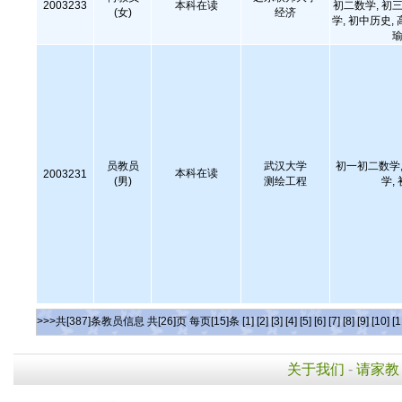
2003233
本科在读
初二数学, 初三
(女)
经济
学, 初中历史,
瑜
员教员
武汉大学
初一初二数学,
本科在读
2003231
(男)
测绘工程
学,
>>>共[387]条教员信息 共[26]页 每页[15]条
[1]
[2]
[3]
[4]
[5]
[6]
[7]
[8]
[9]
[10]
[1
关于我们
-
请家教