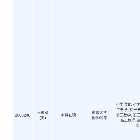
小学语文, 小学
二数学, 初一
王教员
南京大学
本科在读
初三数学, 初三
2003246
(男)
化学/哲学
一高二物理, 
高