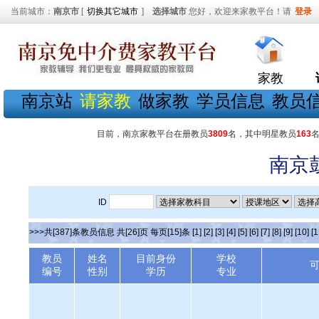
当前城市：
南京市
[
切换其它城市
]
选择城市
您好，欢迎来家教平台！请
登录
家教
南京站
请家教
做家教
学员信息
教员
目前，南京家教平台在册教员
3809
名，其中明星教员
163
南京
ID
>>>共[387]条教员信息 共[26]页 每页[15]条
[1]
[2]
[3]
[4]
[5]
[6]
[7]
[8]
[9]
[10]
[1
教员
姓名
目前身份
学校
编号
性别
学历
专业