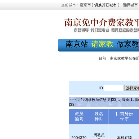
当前城市：
南京市
[
切换其它城市
]
选择城市
南京站
请家教
做家教
目前，南京家教平台在
ID
>>>共[490]条教员信息 共[33]页 每页[15]
[33]
教员
姓名
目前身份
编号
性别
学历
周教员
2004370
本科在读