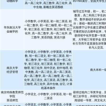
动物科学
85+/90满分，全国大学
高一高二化学, 高三数学, 高三化学, 高
中生物, 新概念英语围棋
辅导过五年级，初一，初
数英，高二和高三学生的
理。数学基础不好的从40
小学数学, 小学英语, 初一初二英语, 初
分；基础一般的高三时期维
一初二数学, 初一初二物理, 初一初二化
华东政法大学
比较擅于让学生建立逻辑
学, 初三英语, 初三数学, 初三物理, 初三
金融学的
尽量把知识点都串起来，
化学, 高一高二数学, 高一高二化学, 高
获得初中化学竞赛一等奖
三数学, 英语四级, 英语六级
奖、大学校三等奖学金 优
长引导而不是直接告诉答案
长与人交流、
小学语文, 小学数学, 小学英语, 小学奥
数, 初一初二语文, 初一初二英语, 初一
初二数学, 初一初二物理, 初一初二化
学, 初三语文, 初三英语, 初三数学, 初三
南京大学
物理, 初三化学, 初中历史, 初中地理, 初
南大本科一
经济管理
中奥数, 高一高二语文, 高一高二英语,
高一高二数学, 高一高二物理, 高一高二
化学, 高三语文, 高三英语, 高三数学, 高
三物理, 高三化学, 高中生物, 吉它, 计算
机基本操作
南京特殊教育师范
获得过校内二等奖学金，
小学语文, 小学数学, 小学英语, 初一初
学院
校三好学生，外研社写作
二英语
英语师范
阅读校一等奖，跨文化大
小学语文, 小学数学, 小学英语, 小学奥