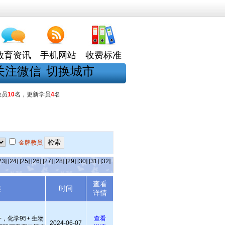
教育资讯
手机网站
收费标准
关注微信
切换城市
教员
10
名，更新学员
4
名
金牌教员
23]
[24]
[25]
[26]
[27]
[28]
[29]
[30]
[31]
[32]
查看
述
时间
详情
+，化学95+ 生物
查看
2024-06-07