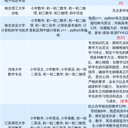
电子信息专业
片]
南京理工大学
小学数学, 初一初二数学, 初一初二物
无太多特
光电
理, 初三数学, 初三物理, 初中历史
熟悉c++、python等主
小学数学, 初一初二数学, 初一初二物
据结构与算法，河南高考
南京农业大学
理, 初一初二化学, 计算机基本操作, 计
128。沟通能力好，性
计算机科学与技术
算机应用中级计算机 c++，python等编
球。家长-请加-联系FYH1
程
照片]
专业知识扎实：拥有扎实
教学方法灵活：能够根据
学习特点，制定个性化的
用多种教学方法，帮助学
点。 耐心细致：在教学过
听学生的问题和困惑，并
河海大学
小学语文, 小学数学, 小学英语, 初一初
指导，确保学生能够真正
数学专业
二英语, 初一初二数学, 初一初二物理
识。 责任心强：对学生负
严格的要求，会全力以赴
成绩和学习能力。 良好的
及家长之间能够保持良好
学生的学习情况和进步，
习成长。
[查看
在公办学校在职教学13年
导经验8年，熟悉初高中
系，擅长提优补差；带过
小学数学, 小学英语, 小学奥数, 初一初
生，数学、英语成绩提升均
江苏师范大学
二英语, 初一初二数学, 初一初二物理,
生小陈中考数学提升到1