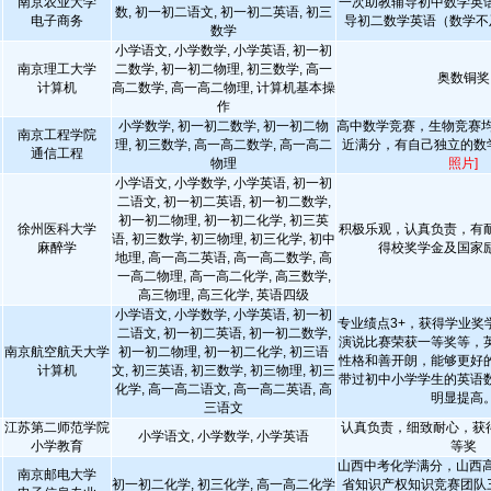
南京农业大学
一次助教辅导初中数学英
数, 初一初二语文, 初一初二英语, 初三
电子商务
导初二数学英语（数学不
数学
小学语文, 小学数学, 小学英语, 初一初
南京理工大学
二数学, 初一初二物理, 初三数学, 高一
奥数铜奖
计算机
高二数学, 高一高二物理, 计算机基本操
作
小学数学, 初一初二数学, 初一初二物
高中数学竞赛，生物竞赛均
南京工程学院
理, 初三数学, 高一高二数学, 高一高二
近满分，有自己独立的数
通信工程
物理
照片]
小学语文, 小学数学, 小学英语, 初一初
二语文, 初一初二英语, 初一初二数学,
初一初二物理, 初一初二化学, 初三英
徐州医科大学
积极乐观，认真负责，有
语, 初三数学, 初三物理, 初三化学, 初中
麻醉学
得校奖学金及国家
地理, 高一高二英语, 高一高二数学, 高
一高二物理, 高一高二化学, 高三数学,
高三物理, 高三化学, 英语四级
小学语文, 小学数学, 小学英语, 初一初
专业绩点3+，获得学业奖
二语文, 初一初二英语, 初一初二数学,
演说比赛荣获一等奖等，
南京航空航天大学
初一初二物理, 初一初二化学, 初三语
性格和善开朗，能够更好
计算机
文, 初三英语, 初三数学, 初三物理, 初三
带过初中小学学生的英语
化学, 高一高二语文, 高一高二英语, 高
明显提高
三语文
江苏第二师范学院
认真负责，细致耐心，获得
小学语文, 小学数学, 小学英语
小学教育
等奖
山西中考化学满分，山西高
南京邮电大学
初一初二化学, 初三化学, 高一高二化学
省知识产权知识竞赛团队