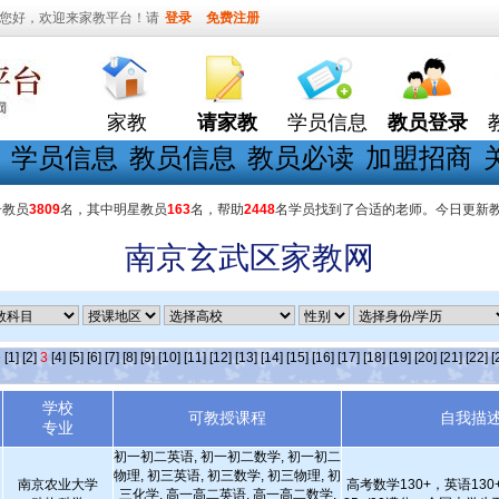
您好，欢迎来家教平台！请
登录
免费注册
家教
请家教
学员信息
教员登录
学员信息
教员信息
教员必读
加盟招商
册教员
3809
名，其中明星教员
163
名，帮助
2448
名学员找到了合适的老师。今日更新
南京玄武区家教网
条
[1]
[2]
3
[4]
[5]
[6]
[7]
[8]
[9]
[10]
[11]
[12]
[13]
[14]
[15]
[16]
[17]
[18]
[19]
[20]
[21]
[22]
[
学校
可教授课程
自我描
专业
初一初二英语, 初一初二数学, 初一初二
物理, 初三英语, 初三数学, 初三物理, 初
南京农业大学
高考数学130+，英语130
三化学, 高一高二英语, 高一高二数学,