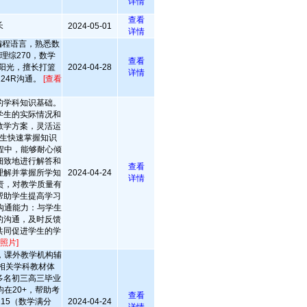
详情
查看
长
2024-05-01
详情
流编程语言，熟悉数
理综270，数学
查看
格阳光，擅长打篮
2024-04-28
详情
224R沟通。
[查看
的学科知识基础。
学生的实际情况和
教学方案，灵活运
生快速掌握知识
程中，能够耐心倾
细致地进行解答和
查看
理解并掌握所学知
2024-04-24
详情
责，对教学质量有
帮助学生提高学习
沟通能力：与学生
的沟通，及时反馈
共同促进学生的学
照片]
，课外教学机构辅
相关学科教材体
多名初三高三毕业
在20+，帮助考
查看
15（数学满分
2024-04-24