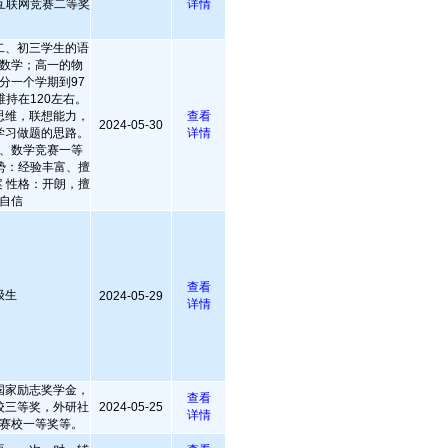
生互联网竞赛二等奖
详情
二、初三学生的语
数学；高一的物
分一个学期到97
持在120左右。
思维，联想能力，
查看
2024-05-30
学习做题的思路。
详情
、数学竞赛一等
势：经验丰富、擅
 性格：开朗，擅
自信
查看
级生
2024-05-29
详情
国家励志奖学金，
查看
校三等奖，外研社
2024-05-25
详情
赛校一等奖等。