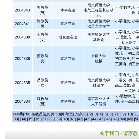
南京师范大学
郭教员
小学数学, 初
2004343
本科在读
电气工程及其自动
(男)
理,
化
许教员
南京师范大学
小学语文, 小学
本科在读
2004341
(男)
汉语言文字学
小学语文, 小学
王教员
南京师范大学
2004339
研究生在读
二语文, 初一
(女)
马理论
初三语文,
小学语文, 小学
数, 初一初二语
贺教员
东南大学
2004336
本科在读
初二数学, 初一
(女)
机械
三英语, 初三数
小学语文, 小学
吕教员
南京师范大学
二语文, 初一初
本科在读
2004335
(女)
经济学
高二语文, 高一
三英语,
小学数学, 初
魏教员
南京农业大学
2004334
本科在读
理, 高一高二数
(男)
人工智能
>>>共[788]条教员信息 共[53]页 每页[15]条
[1]
[2]
[3]
[4]
[5]
[6]
[7]
8
[9]
[10]
[11
[33]
[34]
[35]
[36]
[37]
[38]
[39]
[40]
[41]
[42]
[43]
[44]
[45]
[46]
[47]
[48]
[49]
[50
关于我们
-
请家教