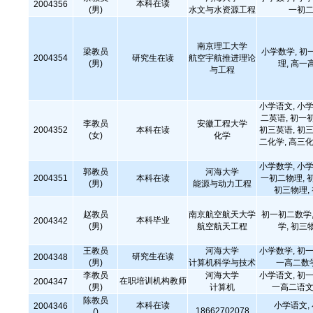
本科在读
2004356
(男)
水文与水资源工程
一初二
南京理工大学
梁教员
小学数学, 初
2004354
研究生在读
航空宇航推进理论
(男)
理, 高一
与工程
小学语文, 小学
二英语, 初一
李教员
安徽工程大学
2004352
本科在读
初三英语, 初三
(女)
化学
二化学, 高三化
小学数学, 小学
郭教员
河海大学
2004351
本科在读
一初二物理, 
(男)
能源与动力工程
初三物理,
赵教员
南京航空航天大学
初一初二数学,
本科毕业
2004342
(男)
航空航天工程
学, 初三
王教员
河海大学
小学数学, 初一
研究生在读
2004348
(男)
计算机科学与技术
一高二数
李教员
河海大学
小学语文, 初一
在职培训机构教师
2004347
(男)
计算机
一高二语文
陈教员
本科在读
小学语文,
2004346
18662702078
()