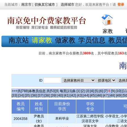
当前城市：
南京市
[
切换其它城市
]
选择城市
您好，欢迎来家教平台！请
登录
家教
南京站
请家教
做家教
学员信息
教员
目前，南京家教平台在册教员
3809
名，其中明星教员
163
南
ID
>>>共[788]条教员信息 共[53]页 每页[15]条
[1]
[2]
[3]
[4]
[5]
[6]
[7]
8
[9]
[10]
[11
[33]
[34]
[35]
[36]
[37]
[38]
[39]
[40]
[41]
[42]
[43]
[44]
[45]
[46]
[47]
[48]
[49]
[50
教员
姓名
目前身份
学校
编号
性别
学历
专业
尹教员
江苏第二师范学院
小学语文, 小学
本科毕业
2004358
(女)
汉语言文学
二语文
余教员
河海大学
小学数学, 小学