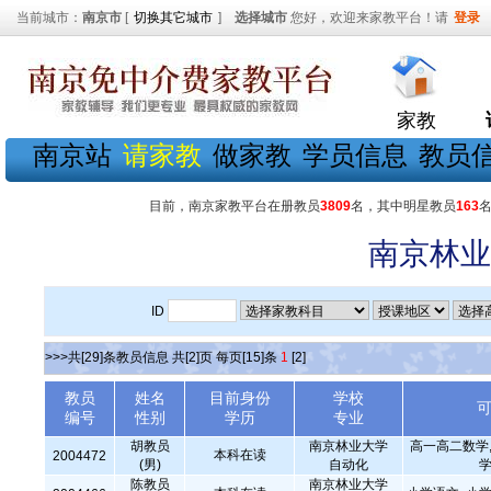
当前城市：
南京市
[
切换其它城市
]
选择城市
您好，欢迎来家教平台！请
登录
家教
南京站
请家教
做家教
学员信息
教员
目前，南京家教平台在册教员
3809
名，其中明星教员
163
南京林业
ID
>>>共[29]条教员信息 共[2]页 每页[15]条
1
[2]
教员
姓名
目前身份
学校
编号
性别
学历
专业
胡教员
南京林业大学
高一高二数学,
本科在读
2004472
(男)
自动化
学
陈教员
南京林业大学