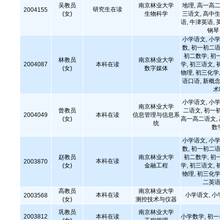
吴教员
南京林业大学
地理, 高一高二
研究生在读
2004155
(女)
生物科学
三语文, 高中生
语, 牛津英语, 
钢琴
小学语文, 小学
数, 初一初二语
初二数学, 初
林教员
南京林业大学
2004087
本科在读
学, 初三语文, 
(女)
数字媒体
物理, 初三化学,
语口语, 新概念
术
小学语文, 小学
南京林业大学
曾教员
二语文, 初一
2004049
本科在读
信息管理与信息系
(女)
高一高二语文,
统
数
小学语文, 小学
数, 初一初二语
赵教员
南京林业大学
初二数学, 初
本科在读
2003870
(女)
金融工程
学, 初三语文, 
物理, 初三化学
二英语
高教员
南京林业大学
本科在读
小学语文, 小
2003568
(女)
测控技术与仪器
巩教员
南京林业大学
2003812
本科在读
小学数学, 初