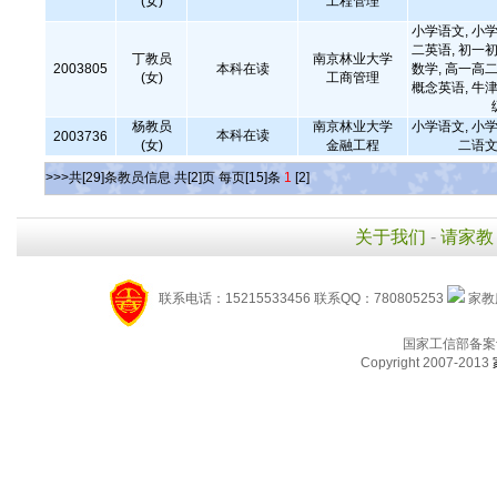
(女)
工程管理
小学语文, 小学
二英语, 初一初
丁教员
南京林业大学
2003805
本科在读
数学, 高一高二
(女)
工商管理
概念英语, 牛津
杨教员
南京林业大学
小学语文, 小学
本科在读
2003736
(女)
金融工程
二语文
>>>共[29]条教员信息 共[2]页 每页[15]条
1
[2]
关于我们
-
请家教
联系电话：15215533456 联系QQ：780805253
家教服
国家工信部备案
Copyright 2007-2013