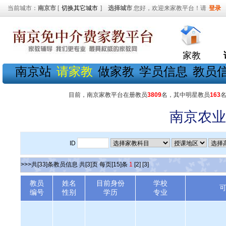
当前城市：
南京市
[
切换其它城市
]
选择城市
您好，欢迎来家教平台！请
登录
家教
南京站
请家教
做家教
学员信息
教员
目前，南京家教平台在册教员
3809
名，其中明星教员
163
南京农业
ID
>>>共[33]条教员信息 共[3]页 每页[15]条
1
[2]
[3]
教员
姓名
目前身份
学校
编号
性别
学历
专业