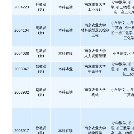
小学数学, 初
孙教员
南京农业大学
2004223
本科在读
学, 初三物理,
(男)
工业设计
高一高二化学
小学语文, 小学
南京农业大学
周教员
二英语, 初一
本科在读
材料成型及其控制
2004104
(女)
初一初二化学, 
工程
三化学
毛教员
南京农业大学
2004038
本科在读
小学语文, 小
(女)
人力资源管理
小学数学, 初
彭教员
南京农业大学
2003947
本科毕业
理, 初一初二化
(男)
生命科学
初三化学
赵教员
南京农业大学
小学语文, 小学
本科在读
2003932
(男)
机械
二英语
小学数学, 初
徐教员
南京农业大学
理, 初三数学,
2003917
本科在读
(男)
动物医学
高一高二物理, 