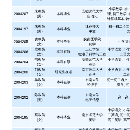
小学数学, 初
朱教员
安徽师范大学
2004207
本科毕业
理, 初三数学,
(男)
自动化
计算机基本操作
朱教员
江苏师大
初一初二语文,
2004197
本科毕业
(男)
中文
文
龚教员
皖南医学院
本科毕业
小学英
2004205
(女)
药学
鹿教员
三江学院
小学语文, 小学
本科在读
2004206
(女)
微电子科学与工程
二语文
韦教员
安徽师范大学
小学语文, 小学
本科在读
2004204
(女)
英语
刘教员
南京理工大学
小学语文, 小学
研究生在读
2004200
(女)
化学
二化
单教员
东南大学
初一初二语文,
本科在读
2004203
(女)
经济学
数学, 
陈教员
东南大学
本科在读
高一高
2004202
(男)
电子信息
小学语文, 小学
蔡教员
南京师范大学
二英语, 初一初
本科毕业
2004195
(女)
英语
高二英语, 高三