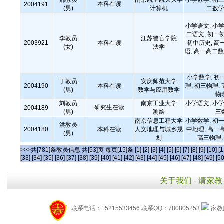
邢教员
南京航空航天大学
小学数学, 初三
本科在读
2004191
(男)
计算机
二数学
小学语文, 小学
二语文, 初一
李教员
江苏警官学院
2003921
本科在读
初中历史, 高
(女)
法学
语, 高一高二数
小学数学, 初
丁教员
安庆师范大学
2004190
本科在读
理, 初三物理,
(男)
数学与应用数学
物
刘教员
南京工业大学
小学语文, 小学
研究生在读
2004189
(男)
测绘
三
南京信息工程大学
小学数学, 初一
洪教员
2004180
本科在读
人文地理与城乡规
中地理, 高一
(男)
划
高三物理
>>>共[781]条教员信息 共[53]页 每页[15]条
[1]
[2]
[3]
[4]
[5]
[6]
[7]
[8]
[9]
[10]
[1
[33]
[34]
[35]
[36]
[37]
[38]
[39]
[40]
[41]
[42]
[43]
[44]
[45]
[46]
[47]
[48]
[49]
[50
关于我们
-
请家教
联系电话：15215533456 联系QQ：780805253
家教服