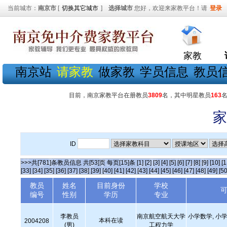
当前城市：
南京市
[
切换其它城市
]
选择城市
您好，欢迎来家教平台！请
登录
家教
南京站
请家教
做家教
学员信息
教员
目前，南京家教平台在册教员
3809
名，其中明星教员
163
家
ID
>>>共[781]条教员信息 共[53]页 每页[15]条
[1]
[2]
[3]
[4]
[5]
[6]
[7]
[8]
[9]
[10]
[1
[33]
[34]
[35]
[36]
[37]
[38]
[39]
[40]
[41]
[42]
[43]
[44]
[45]
[46]
[47]
[48]
[49]
[50
教员
姓名
目前身份
学校
编号
性别
学历
专业
李教员
南京航空航天大学
小学数学, 小学
本科在读
2004208
(男)
工程力学