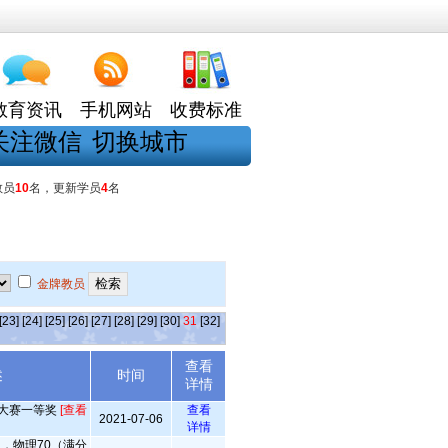
教育资讯
手机网站
收费标准
关注微信
切换城市
教员
10
名，更新学员
4
名
金牌教员
[23]
[24]
[25]
[26]
[27]
[28]
[29]
[30]
31
[32]
查看
述
时间
详情
机大赛一等奖
[查看
查看
2021-07-06
详情
），物理70（满分