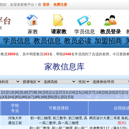
您好，欢迎来家教平台！请
登录
免费注册
家教
请家教
学员信息
教员登录
学员信息
教员信息
教员必读
加盟招商
册教员
3809
名，其中明星教员
163
名，帮助
2448
名学员找到了合适的老师。今日更新
家教信息库
条
[1]
[2]
[3]
[4]
[5]
[6]
[7]
[8]
[9]
[10]
[11]
[12]
[13]
[14]
[15]
[16]
[17]
[18]
[19]
[20]
[21]
[22]
]
[43]
[44]
[45]
[46]
[47]
[48]
[49]
[50]
[51]
[52]
[53]
学校
可教授课程
自我描
专业
河海大学
初一初二物理, 初三数学, 初三物理, 高
网页设计大赛二等奖 装
通信工程
一高二数学, 高一高二物理
照片]
初一初二数学, 初一初二物理, 初一初二
中考数学112（满分120