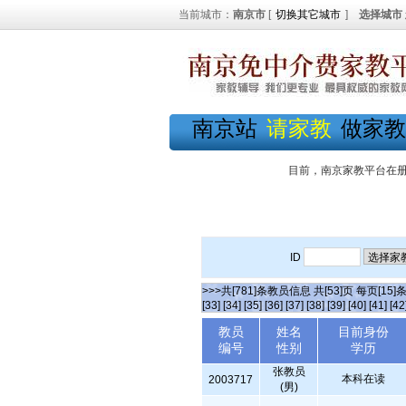
当前城市：
南京市
[
切换其它城市
]
选择城市
南京站
请家教
做家教
目前，南京家教平台在
ID
>>>共[781]条教员信息 共[53]页 每页[15]
[33]
[34]
[35]
[36]
[37]
[38]
[39]
[40]
[41]
[42
教员
姓名
目前身份
编号
性别
学历
张教员
本科在读
2003717
(男)