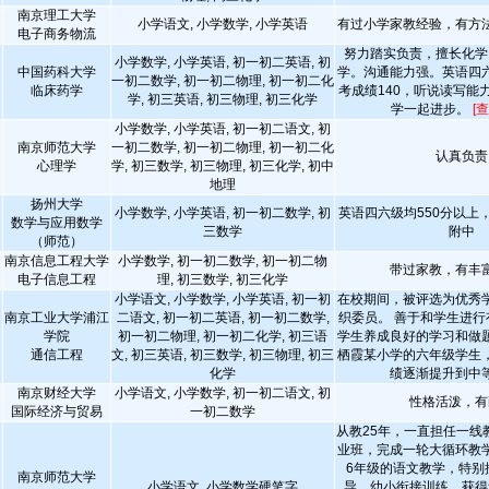
南京理工大学
小学语文, 小学数学, 小学英语
有过小学家教经验，有方
电子商务物流
努力踏实负责，擅长化学
小学数学, 小学英语, 初一初二英语, 初
中国药科大学
学。沟通能力强。英语四
一初二数学, 初一初二物理, 初一初二化
临床药学
考成绩140，听说读写能
学, 初三英语, 初三物理, 初三化学
学一起进步。
[
小学数学, 小学英语, 初一初二语文, 初
南京师范大学
一初二数学, 初一初二物理, 初一初二化
认真负责
心理学
学, 初三数学, 初三物理, 初三化学, 初中
地理
扬州大学
小学数学, 小学英语, 初一初二数学, 初
英语四六级均550分以上
数学与应用数学
三数学
附中
（师范）
南京信息工程大学
小学数学, 初一初二数学, 初一初二物
带过家教，有丰
电子信息工程
理, 初三数学, 初三化学
小学语文, 小学数学, 小学英语, 初一初
在校期间，被评选为优秀
南京工业大学浦江
二语文, 初一初二英语, 初一初二数学,
织委员。 善于和学生进行
学院
初一初二物理, 初一初二化学, 初三语
学生养成良好的学习和做
通信工程
文, 初三英语, 初三数学, 初三物理, 初三
栖霞某小学的六年级学生
化学
绩逐渐提升到中
南京财经大学
小学语文, 小学数学, 初一初二语文, 初
性格活泼，有
国际经济与贸易
一初二数学
从教25年，一直担任一线
业班，完成一轮大循环教学
6年级的语文教学，特别
南京师范大学
小学语文, 小学数学硬笔字
导，幼小衔接训练。获得