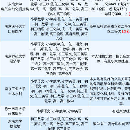
东南大学
化学, 初三物理, 初三化学, 高一高二数
70），化学49（满分
电气自动化测控类
学, 高一高二物理, 高一高二化学, 高三
130（全国一卷满分150）
数学, 高三物理
一卷满分300）；
小学数学, 小学英语, 初一初二英语, 初
一初二数学, 初一初二化学, 初三英语,
南京医科大学
高中获得过生物竞赛二等
初三物理, 初三化学, 高一高二英语, 高
口腔医学
区二等奖
[查看
一高二物理, 高三物理, 英语四级, 英语
六级
小学语文, 小学数学, 初一初二语文, 初
一初二英语, 初一初二数学, 初一初二物
理, 初一初二化学, 初三语文, 初三英语,
南京师范大学
本人性格沉稳，擅长启发
初三数学, 初三物理, 初三化学, 高一高
经济学
教，有兼职家教经验
二语文, 高一高二数学, 高一高二物理,
高一高二化学, 高三语文, 高三数学, 高
三物理, 高三化学
本人具有良好的公共关系
小学语文, 小学数学, 小学英语, 初一初
具备活动策划和组织协调
二语文, 初一初二英语, 初一初二数学,
南京工业大学
和责任感，吃苦耐劳，善
初一初二物理, 初一初二化学, 初三语
土木水利
面对变化和挑战。良好的
文, 初三英语, 初三数学, 初三物理, 初三
定切实可行的学习计划，
化学, 高一高二数学
高。
徐州医科大学
小学语文, 小学数学, 小学英语
有过家教经
临床医学
初三数学, 初三物理, 初三化学, 高一高
东南大学
二英语, 高一高二数学, 高三数学, 高三
数学省二 高考理科前两
物化地
物理, 高三化学