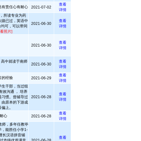
查看
法有责任心有耐心
2021-07-02
详情
，所读专业为药
六级已过，英语中
查看
2021-06-30
力均可，可以带同
详情
查看照片]
查看
2021-06-30
详情
，高中就读于南师
查看
2021-06-30
详情
查看
富的经验
2021-06-29
详情
学生干部，当过组
有效沟通 ， 培养
查看
题习惯。曾辅导过
2021-06-28
详情
，由原本的下游成
等偏上。
查看
耐心
2021-06-28
详情
教师，多年任教毕
，能胜任小学1-
擅长汉语拼音辅
查看
过市级优质课竞
2021-06-28