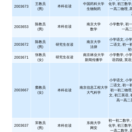
王教员
中国药科大学
化学, 初三数学,
本科在读
2003673
(男)
生物制药
一高二物理, 
陈教员
南京大学
小学数学, 初一
本科在读
2003653
(男)
数学
一高二
小学语文, 小学
陈教员
南京大学
2003672
研究生在读
二语文, 初一
(男)
法律
初
张教员
南京林业大学
小学数学, 小学
研究生在读
2003671
(女)
新闻传播学
语四级, 英
小学语文, 小学
二语文, 初一
窦教员
南京信息工程大学
2003667
本科在读
初一初二物理,
(女)
大气科学
文, 初三英语,
高一高二
初一初二数学,
宋教员
东南大学
2003637
本科在读
化学, 初三数学,
(男)
网安
一高二数学, 