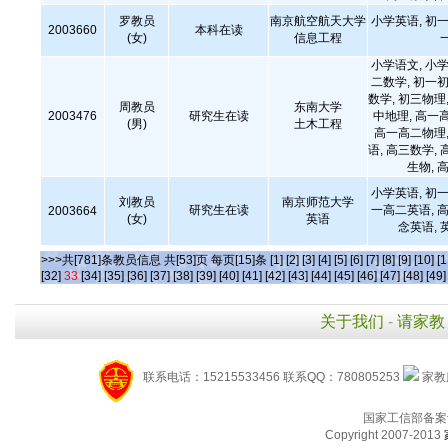
罗教员
南京航空航天大学
小学英语, 初一
2003660
本科在读
(女)
信息工程
小学语文, 小学
二数学, 初一初
数学, 初三物理,
周教员
东南大学
2003476
研究生在读
中地理, 高一
(男)
土木工程
高一高二物理,
语, 高三数学, 
生物,
小学英语, 初一
刘教员
南京师范大学
研究生在读
一高二英语, 高
2003664
(女)
英语
念英语, 
>>>共[781]条教员信息 共[53]页 每页[15]条
[1]
[2]
[3]
[4]
[5]
[6]
[7]
[8]
[9]
[10]
[1
[32]
33
[34]
[35]
[36]
[37]
[38]
[39]
[40]
[41]
[42]
[43]
[44]
[45]
[46]
[47]
[48]
[49]
关于我们
-
请家教
联系电话：15215533456 联系QQ：780805253
家教服
国家工信部备案
Copyright 2007-2013