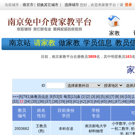
当前城市：
南京市
[
切换其它城市
]
选择城市
您好，欢迎来家教平台！请
登录
家教
南京站
请家教
做家教
学员信息
教员
目前，南京家教平台在册教员
3809
名，其中明星教员
163
家
ID
>>>共[781]条教员信息 共[53]页 每页[15]条
[1]
[2]
[3]
[4]
[5]
[6]
[7]
[8]
[9]
[10]
[1
[32]
33
[34]
[35]
[36]
[37]
[38]
[39]
[40]
[41]
[42]
[43]
[44]
[45]
[46]
[47]
[48]
[49]
教员
姓名
目前身份
学校
编号
性别
学历
专业
小学数学, 小学
王教员
南京邮电大学
2003662
本科在读
一初二数学, 
(男)
材料物理
学, 初三