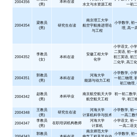
本科在读
2004356
(男)
水文与水资源工程
一初二
南京理工大学
梁教员
小学数学, 初
2004354
研究生在读
航空宇航推进理论
(男)
理, 高一
与工程
小学语文, 小学
二英语, 初一
李教员
安徽工程大学
2004352
本科在读
初三英语, 初三
(女)
化学
二化学, 高三化
小学数学, 小学
郭教员
河海大学
2004351
本科在读
一初二物理, 
(男)
能源与动力工程
初三物理,
赵教员
南京航空航天大学
初一初二数学,
本科毕业
2004342
(男)
航空航天工程
学, 初三
王教员
河海大学
小学数学, 初一
研究生在读
2004348
(男)
计算机科学与技术
一高二数
李教员
河海大学
小学语文, 初一
在职培训机构教师
2004347
(男)
计算机
一高二语文
南京师范大学
郭教员
小学数学, 初
2004343
本科在读
电气工程及其自动