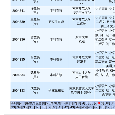
(男)
理,
化
许教员
南京师范大学
小学语文, 小学
本科在读
2004341
(男)
汉语言文字学
小学语文, 小学
王教员
南京师范大学
2004339
研究生在读
二语文, 初一
(女)
马理论
初三语文,
小学语文, 小学
数, 初一初二语
贺教员
东南大学
2004336
本科在读
初二数学, 初一
(女)
机械
三英语, 初三数
小学语文, 小学
吕教员
南京师范大学
二语文, 初一初
本科在读
2004335
(女)
经济学
高二语文, 高一
三英语,
小学数学, 初
魏教员
南京农业大学
2004334
本科在读
理, 高一高二数
(男)
人工智能
小学语文, 小学
成教员
南京航空航天大学
研究生在读
二语文, 初一初
2004333
(女)
马克思主义理论
念英语, 
>>>共[781]条教员信息 共[53]页 每页[15]条
[1]
[2]
[3]
[4]
[5]
[6]
[7]
8
[9]
[10]
[11
[33]
[34]
[35]
[36]
[37]
[38]
[39]
[40]
[41]
[42]
[43]
[44]
[45]
[46]
[47]
[48]
[49]
[50