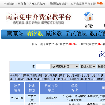
当前城市：
南京市
[
切换其它城市
]
选择城市
您好，欢迎来家教平台！请
登录
家教
南京站
请家教
做家教
学员信息
教员
目前，南京家教平台在册教员
3809
名，其中明星教员
163
家
ID
>>>共[781]条教员信息 共[53]页 每页[15]条
[1]
[2]
[3]
[4]
[5]
[6]
[7]
8
[9]
[10]
[11
[33]
[34]
[35]
[36]
[37]
[38]
[39]
[40]
[41]
[42]
[43]
[44]
[45]
[46]
[47]
[48]
[49]
[50
教员
姓名
目前身份
学校
编号
性别
学历
专业
尹教员
江苏第二师范学院
小学语文, 小学
本科毕业
2004358
(女)
汉语言文学
二语文
余教员
河海大学
小学数学, 小学