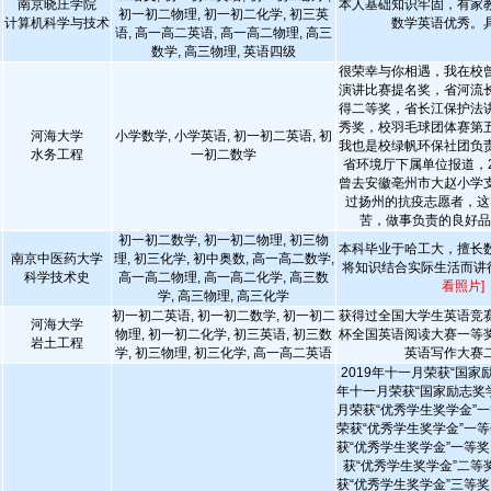
南京晓庄学院
本人基础知识牢固，有家
初一初二物理, 初一初二化学, 初三英
计算机科学与技术
数学英语优秀。
语, 高一高二英语, 高一高二物理, 高三
数学, 高三物理, 英语四级
很荣幸与你相遇，我在校
演讲比赛提名奖，省河流
得二等奖，省长江保护法
秀奖，校羽毛球团体赛第
河海大学
小学数学, 小学英语, 初一初二英语, 初
我也是校绿帆环保社团负
水务工程
一初二数学
省环境厅下属单位报道，2
曾去安徽亳州市大赵小学
过扬州的抗疫志愿者，这
苦，做事负责的良好
初一初二数学, 初一初二物理, 初三物
本科毕业于哈工大，擅长
南京中医药大学
理, 初三化学, 初中奥数, 高一高二数学,
将知识结合实际生活而讲
科学技术史
高一高二物理, 高一高二化学, 高三数
看照片]
学, 高三物理, 高三化学
初一初二英语, 初一初二数学, 初一初二
获得过全国大学生英语竞
河海大学
物理, 初一初二化学, 初三英语, 初三数
杯全国英语阅读大赛一等
岩土工程
学, 初三物理, 初三化学, 高一高二英语
英语写作大赛
2019年十一月荣获“国家励
年十一月荣获“国家励志奖学金
月荣获“优秀学生奖学金”一等
荣获“优秀学生奖学金”一等奖
获“优秀学生奖学金”一等奖 
获“优秀学生奖学金”二等奖
获“优秀学生奖学金”三等奖 