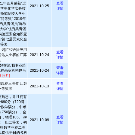
21年四月荣获“运
查看
2021-10-25
大学生化学实验技
详情
等师范院校大学生
等奖” 2019年
秀共青团员”称号
范大学“优秀共青团
“实验室安全知识竞
获“第七届元素化合
三等奖
，词汇和语法应用
查看
词达人比赛的江苏
2021-10-24
详情
。
好交流 我专业绘
查看
我在画室机构也当
2021-10-24
详情
看照片]
战赛三等奖 江苏
查看
2021-10-13
一等奖等
详情
点熟悉，并且拥有
90分（720满
考数学满分，中考
（750满分），全
分，物理105。 @
查看
2021-10-09
初一组二等奖，初
详情
获得数学竞赛二等
以提供平日的各科