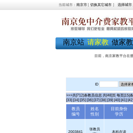
当前城市：
南京市
[
切换其它城市
]
选择城市
南京站
请家教
做家教
目前，南京家教平台在
ID
>>>共[712]条教员信息 共[48]页 每页[15]
[33]
[34]
[35]
[36]
[37]
[38]
[39]
[40]
[41]
[42
教员
姓名
目前身份
编号
性别
学历
张教员
2003841
本科在读