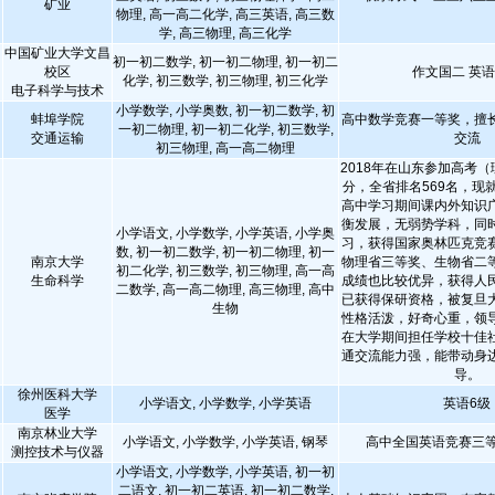
矿业
物理, 高一高二化学, 高三英语, 高三数
学, 高三物理, 高三化学
中国矿业大学文昌
初一初二数学, 初一初二物理, 初一初二
校区
作文国二 英
化学, 初三数学, 初三物理, 初三化学
电子科学与技术
小学数学, 小学奥数, 初一初二数学, 初
蚌埠学院
高中数学竞赛一等奖，擅
一初二物理, 初一初二化学, 初三数学,
交通运输
交流
初三物理, 高一高二物理
2018年在山东参加高考（
分，全省排名569名，现
高中学习期间课内外知识
衡发展，无弱势学科，同
小学语文, 小学数学, 小学英语, 小学奥
习，获得国家奥林匹克竞
数, 初一初二数学, 初一初二物理, 初一
南京大学
物理省三等奖、生物省二
初二化学, 初三数学, 初三物理, 高一高
生命科学
成绩也比较优异，获得人
二数学, 高一高二物理, 高三物理, 高中
已获得保研资格，被复旦
生物
性格活泼，好奇心重，领
在大学期间担任学校十佳
通交流能力强，能带动身
导。
徐州医科大学
小学语文, 小学数学, 小学英语
英语6级
医学
南京林业大学
小学语文, 小学数学, 小学英语, 钢琴
高中全国英语竞赛三等
测控技术与仪器
小学语文, 小学数学, 小学英语, 初一初
二语文, 初一初二英语, 初一初二数学,