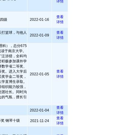
详情
查看
语四级
2022-01-16
详情
长打篮球，与他人
查看
2022-01-09
详情
理科），总分675
就读于南京大学。
广泛涉猎，全科均
时积极参加课外学
赛数学省二等奖、
等奖。进入大学后
查看
2022-01-05
民奖学金二等奖，
详情
大学直博生录取。
导组织能力较强，
社团社长。同时沟
边的气氛，擅长引
查看
2022-01-04
详情
查看
奖 钢琴十级
2021-11-24
详情