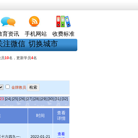
教育资讯
手机网站
收费标准
关注微信
切换城市
教员
10
名，更新学员
4
名
金牌教员
23
[24]
[25]
[26]
[27]
[28]
[29]
[30]
[31]
[32]
查看
述
时间
详情
查看
五七六四九一·
2022-01-21