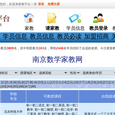
您好，欢迎来家教平台！请
登录
免费注册
家教
请家教
学员信息
教员登录
学员信息
教员信息
教员必读
加盟招商
册教员
3809
名，其中明星教员
163
名，帮助
2448
名学员找到了合适的老师。今日更新
南京数学家教网
条
[1]
[2]
[3]
[4]
[5]
[6]
[7]
[8]
[9]
[10]
[11]
[12]
[13]
[14]
[15]
[16]
[17]
[18]
[19]
[20]
[21]
[22]
]
[43]
[44]
[45]
[46]
[47]
[48]
学校
可教授课程
自我描
专业
初一初二语文, 初一初二英语, 初一初二
数学, 初一初二物理, 初一初二化学, 初
北京科技大学
三英语, 初三数学, 初三物理, 高一高二
联系方式 一三三六五