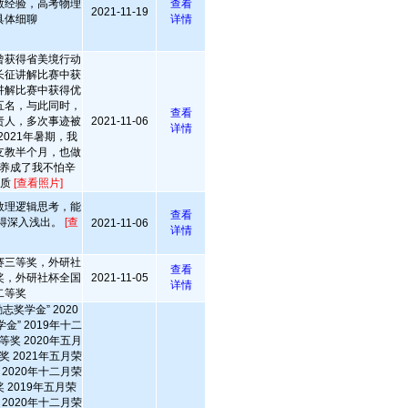
教经验，高考物理
查看
2021-11-19
具体细聊
详情
曾获得省美境行动
长征讲解比赛中获
讲解比赛中获得优
五名，与此同时，
查看
责人，多次事迹被
2021-11-06
详情
021年暑期，我
支教半个月，也做
养成了我不怕辛
品质
[查看照片]
数理逻辑思考，能
查看
得深入浅出。
[查
2021-11-06
详情
赛三等奖，外研社
查看
奖，外研社杯全国
2021-11-05
详情
二等奖
志奖学金” 2020
” 2019年十二
奖 2020年五月
 2021年五月荣
2020年十二月荣
 2019年五月荣
2020年十二月荣