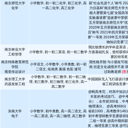
南京师范大学
小学数学, 初一初二化学, 初三化学, 高
获“社会先进个人”称号 20
化学
一高二化学, 高三化学
力仪器杯”南京师范大学
能大赛暨第七届“全国高
实验邀请赛”选拔赛中荣获“特
五月荣获南京师范大学“优
2020年五月荣获南京师
员”称号 2021年四月荣获
赛”一等奖 2019年五月荣
物知识竞赛”
我比较擅长的学科是英语
南京林业大学
小学数学, 初一初二英语, 初一初二数学
方面基础扎实，曾经获得
工程管理
赛区特等奖
南京特殊教育师范
我性格开朗 与小朋友可很
小学语文, 小学数学, 小学奥数, 初一初
学院
画 但是文化成绩并不差 
二语文, 绘画类 素描 色彩 速写
视觉传达设计
过助教老师
[查
小学数学, 初一初二数学, 初一初二物
南京理工大学
中国国际无人飞行器设计挑
理, 初三数学, 初三物理, 初三化学, 高一
武器发射工程
省工程训练竞赛
高二数学
@刚高考完，对高中知识
丰富的考试技巧。 @中考6
分），全市前300名，中
物理满分。 @高考668分
东南大学
小学数学, 初中奥数, 高一高二语文, 高
省前1000，高考数学146
电子
一高二英语, 高一高二物理, 高三数学
初中希望杯数学竞赛获得
二组一等奖 @高中期间
奖，物理竞赛三等奖 @可