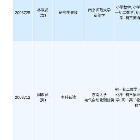
小学数学, 小学
林教员
南京师范大学
研究生在读
一初二数学, 
2003725
(女)
遗传学
学, 初三英语
初一初二数学,
闫教员
东南大学
化学, 初三物理
本科在读
2003712
(男)
电气自动化测控类
学, 高一高二物
数