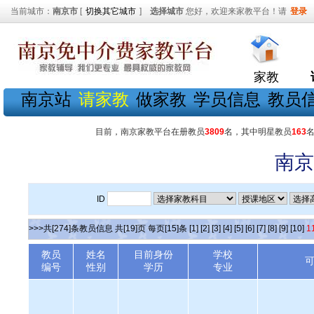
当前城市：
南京市
[
切换其它城市
]
选择城市
您好，欢迎来家教平台！请
登录
家教
南京站
请家教
做家教
学员信息
教员
目前，南京家教平台在册教员
3809
名，其中明星教员
163
南京
ID
>>>共[274]条教员信息 共[19]页 每页[15]条
[1]
[2]
[3]
[4]
[5]
[6]
[7]
[8]
[9]
[10]
1
教员
姓名
目前身份
学校
编号
性别
学历
专业