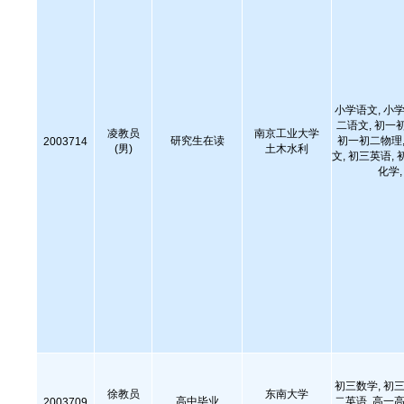
小学语文, 小学
二语文, 初一
凌教员
南京工业大学
研究生在读
初一初二物理,
2003714
(男)
土木水利
文, 初三英语, 
化学
初三数学, 初三
徐教员
东南大学
高中毕业
二英语, 高一高
2003709