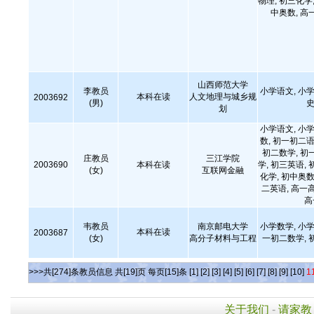
物理, 初三化学,
中奥数, 高
山西师范大学
李教员
小学语文, 小学
本科在读
人文地理与城乡规
2003692
(男)
史
划
小学语文, 小学
数, 初一初二语
初二数学, 初
庄教员
三江学院
2003690
本科在读
学, 初三英语, 
(女)
互联网金融
化学, 初中奥数
二英语, 高一
高
韦教员
南京邮电大学
小学数学, 小学
本科在读
2003687
(女)
高分子材料与工程
一初二数学, 
>>>共[274]条教员信息 共[19]页 每页[15]条
[1]
[2]
[3]
[4]
[5]
[6]
[7]
[8]
[9]
[10]
1
关于我们
-
请家教