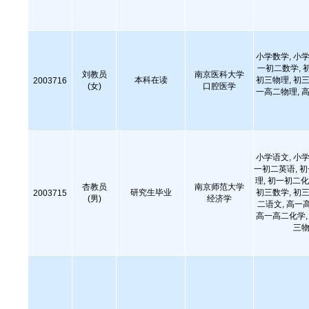
小学数学, 小学
一初二数学, 
刘教员
南京医科大学
本科在读
初三物理, 初三
2003716
(女)
口腔医学
一高二物理, 高
小学语文, 小学
一初二英语, 
理, 初一初二化
杏教员
南京师范大学
研究生毕业
初三数学, 初三
2003715
(男)
经济学
二语文, 高一
高一高二化学, 
三物