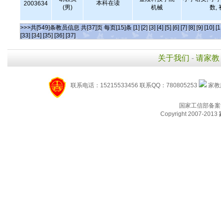
本科在读
2003634
(男)
机械
数,
>>>共[549]条教员信息 共[37]页 每页[15]条
[1]
[2]
[3]
[4]
[5]
[6]
[7]
[8]
[9]
[10]
[1
[33]
[34]
[35]
[36]
[37]
关于我们
-
请家教
联系电话：15215533456 联系QQ：780805253
家教服
国家工信部备案
Copyright 2007-2013