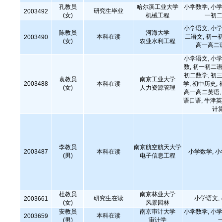
孔教员
哈尔滨工业大学
小学数学, 小学
研究生毕业
2003492
(女)
机械工程
一初二
小学语文, 小学
陈教员
河海大学
本科在读
二语文, 初一
2003490
(女)
农业水利工程
高一高二
小学语文, 小学
数, 初一初二语
初二数学, 初三
袁教员
南京工业大学
2003488
本科在读
学, 初中历史,
(女)
人力资源管理
高一高二英语, 
语口语, 牛津英
计
李教员
南京航空航天大学
2003487
本科在读
小学数学, 
(男)
电子信息工程
杜教员
南京林业大学
研究生在读
小学语文,
2003661
(女)
风景园林
安教员
南京审计大学
小学数学, 小学
本科在读
2003659
(男)
审计学