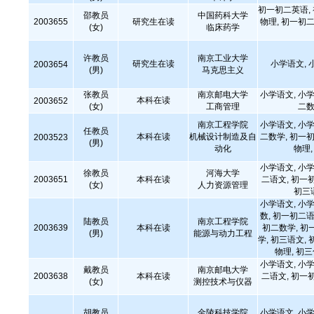
初一初二英语,
邵教员
中国药科大学
2003655
研究生在读
物理, 初一初二
(女)
临床药学
许教员
南京工业大学
研究生在读
小学语文, 
2003654
(男)
马克思主义
张教员
南京邮电大学
小学语文, 小学
本科在读
2003652
(女)
工商管理
二数
南京工程学院
小学语文, 小学
任教员
本科在读
机械设计制造及自
二数学, 初一初
2003523
(男)
动化
物理
小学语文, 小学
徐教员
河海大学
2003651
本科在读
二语文, 初一
(女)
人力资源管理
初三
小学语文, 小学
数, 初一初二语
陆教员
南京工程学院
2003639
本科在读
初二数学, 初
(男)
能源与动力工程
学, 初三语文, 
物理, 初
小学语文, 小学
戴教员
南京邮电大学
2003638
本科在读
二语文, 初一
(女)
测控技术与仪器
胡教员
金陵科技学院
小学语文, 小学