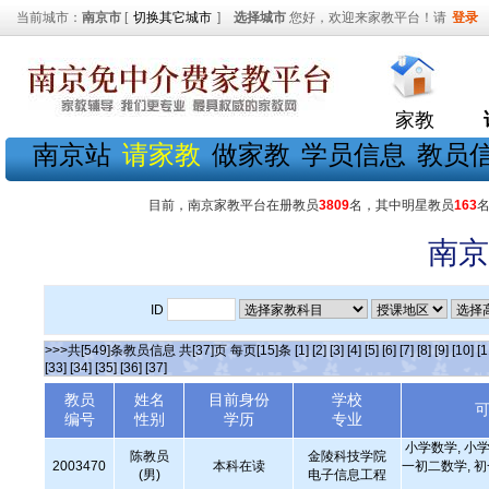
当前城市：
南京市
[
切换其它城市
]
选择城市
您好，欢迎来家教平台！请
登录
家教
南京站
请家教
做家教
学员信息
教员
目前，南京家教平台在册教员
3809
名，其中明星教员
163
南京
ID
>>>共[549]条教员信息 共[37]页 每页[15]条
[1]
[2]
[3]
[4]
[5]
[6]
[7]
[8]
[9]
[10]
[1
[33]
[34]
[35]
[36]
[37]
教员
姓名
目前身份
学校
编号
性别
学历
专业
小学数学, 小学
陈教员
金陵科技学院
2003470
本科在读
一初二数学, 
(男)
电子信息工程