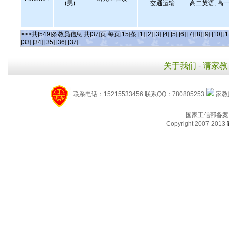
(男)
交通运输
高二英语, 高一
>>>共[549]条教员信息 共[37]页 每页[15]条
[1]
[2]
[3]
[4]
[5]
[6]
[7]
[8]
[9]
[10]
[1
[33]
[34]
[35]
[36]
[37]
关于我们
-
请家教
联系电话：15215533456 联系QQ：780805253
家教服
国家工信部备案
Copyright 2007-2013