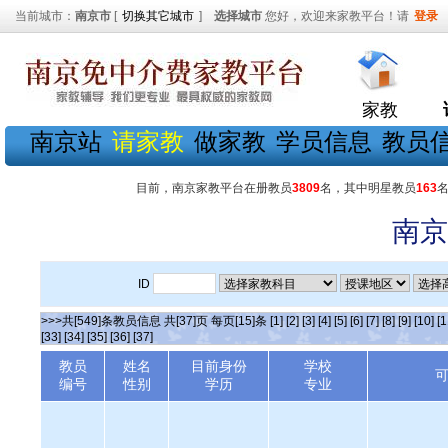
当前城市：
南京市
[
切换其它城市
]
选择城市
您好，欢迎来家教平台！请
登录
家教
南京站
请家教
做家教
学员信息
教员
目前，南京家教平台在册教员
3809
名，其中明星教员
163
南京
ID
>>>共[549]条教员信息 共[37]页 每页[15]条
[1]
[2]
[3]
[4]
[5]
[6]
[7]
[8]
[9]
[10]
[1
[33]
[34]
[35]
[36]
[37]
教员
姓名
目前身份
学校
编号
性别
学历
专业