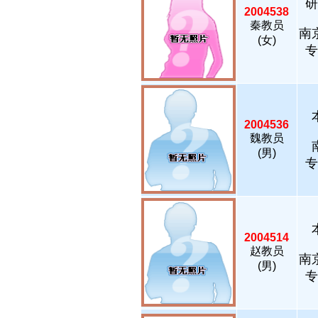
研
2004538
秦教员
南
(女)
专
2004536
魏教员
(男)
专
2004514
赵教员
南
(男)
专