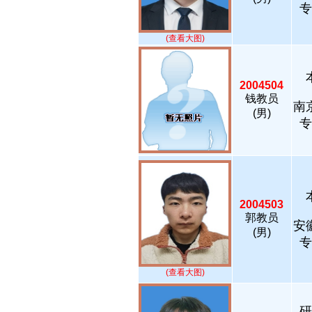
专
(查看大图)
2004504
钱教员
南
(男)
专
2004503
郭教员
安
(男)
专
(查看大图)
研