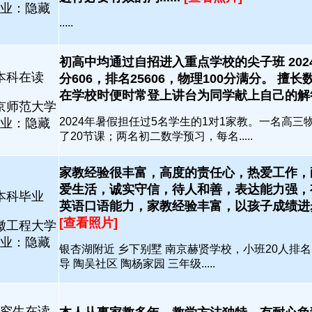
业：隐藏
.....
初高中均通过自招进入重点学校的尖子班 202
本科在读
分606，排名25606，物理100分满分。 擅
在学校时便时常登上讲台为同学献上自己的解答...
京师范大学
2024年暑假担任过5名学生的1对1家教。一名高三
业：隐藏
了20节课；两名初二数学预习，每名.....
家教经验很丰富，高度的责任心，热爱工作，
爱生活，诚实守信，待人和善，表达能力强，
本科毕业
英语口语能力，家教经验丰富，以孩子成绩进步为第
[查看照片]
徽工程大学
业：隐藏
银杏湖附近 乡下别墅 南京赫贤学校，小班20人排名
导 陶吴社区 陶杨家园 三年级.....
究生在读