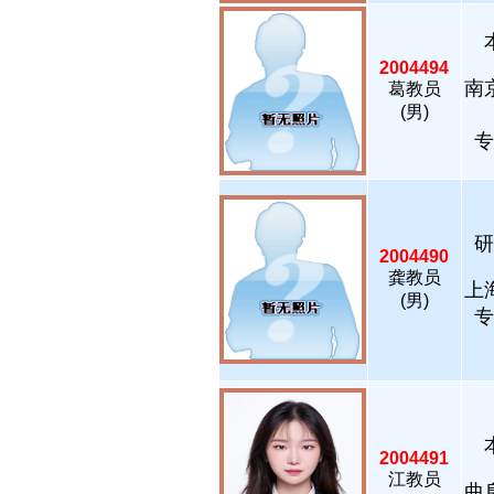
2004494
南
葛教员
(男)
专
研
2004490
龚教员
上
(男)
专
2004491
江教员
曲