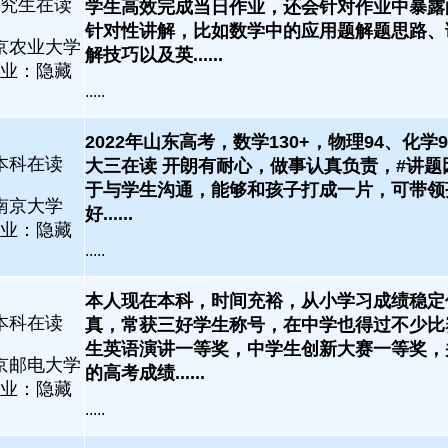
究生在读
学生高效完成当日作业，还会针对作业中暴露
针对性讲解，比如数学中的应用题解题思路、
京农业大学
解技巧以及英......
业：隐藏
.....
2022年山东高考，数学130+，物理94、化学
本科在读
大三在读 开朗有耐心，做事认真负责，#讲题
于与学生沟通，能够和孩子打成一片，可带领
南京大学
好......
业：隐藏
.....
本人现在本科，时间充裕，从小学习成绩稳定
本科在读
真，常获三好学生称号，在中学也得过不少比
生英语演讲一等奖，中学生创新大赛一等奖，并
京邮电大学
的高考成绩......
业：隐藏
.....