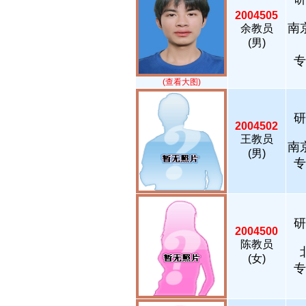
2004505
南
余教员
(男)
专
(查看大图)
研
2004502
王教员
南
(男)
专
研
2004500
陈教员
(女)
专