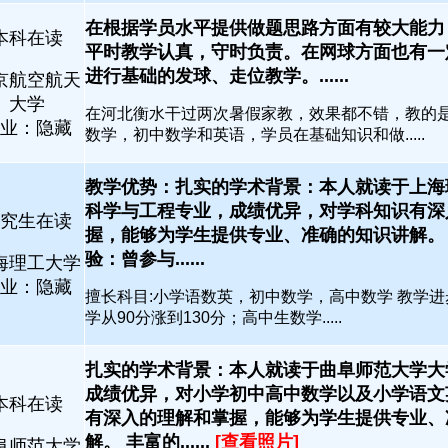
在根据学员水平提供做题思路方面有较大能力
本科在读
平时教学认真，守时负责。在网球方面也有一
进行基础的发球、走位教学。......
京航空航天
大学
在河北衡水干过两次暑假家教，效果都不错，教的
业：隐藏
数学，初中数学和英语，学员在基础知识和做.....
教学优势：扎实的学术背景：本人就读于上海
科学与工程专业，成绩优异，对学科知识有深
究生在读
握，能够为学生提供专业、准确的知识讲解。
验：曾参与......
海理工大学
业：隐藏
擅长科目:小学语数英，初中数学，高中数学 教学进
学从90分涨到130分；高中生数学.....
扎实的学术背景：本人就读于曲阜师范大学大
成绩优异，对小学初中高中数学以及小学语文
本科在读
有深入的理解和掌握，能够为学生提供专业、
解。 丰富的......
[查看照片]
阜师范大学