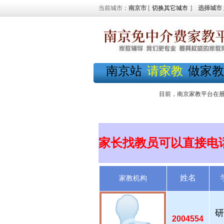
当前城市：
南京市
[
切换其它城市
]
选择城市
南京站
请家教
做家教
目前，南京家教平台在
家长找教员可以直接电
姓名
家教机构
研
2004554