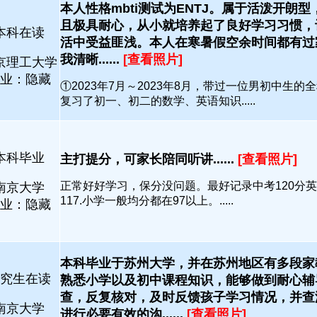
本人性格mbti测试为ENTJ。属于活泼开朗
且极具耐心，从小就培养起了良好学习习惯，
本科在读
活中受益匪浅。本人在寒暑假空余时间都有过
我清晰......
[查看照片]
京理工大学
业：隐藏
①2023年7月～2023年8月，带过一位男初中生的
复习了初一、初二的数学、英语知识.....
本科毕业
主打提分，可家长陪同听讲......
[查看照片]
正常好好学习，保分没问题。最好记录中考120分
南京大学
117.小学一般均分都在97以上。.....
业：隐藏
本科毕业于苏州大学，并在苏州地区有多段家
究生在读
熟悉小学以及初中课程知识，能够做到耐心辅
查，反复核对，及时反馈孩子学习情况，并查
南京大学
进行必要有效的沟......
[查看照片]