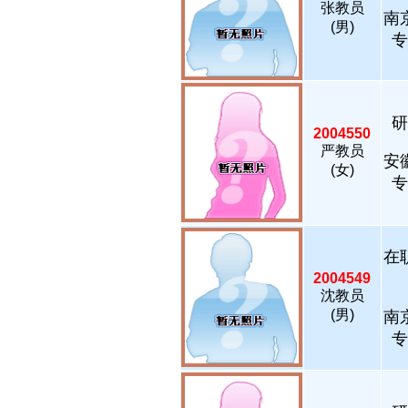
张教员
南
(男)
专
研
2004550
严教员
安
(女)
专
在
2004549
沈教员
(男)
南
专