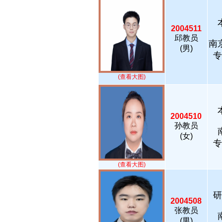
2004511
邱教员
南
(男)
专
(查看大图)
2004510
孙教员
(女)
专
(查看大图)
研
2004508
张教员
(男)