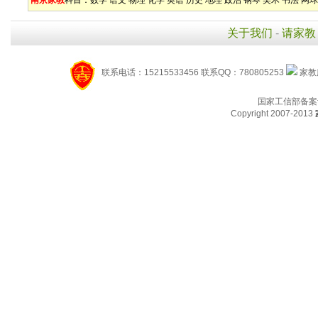
南京家教
科目：
数学
语文
物理
化学
英语
历史
地理
政治
钢琴
美术
书法
网球
关于我们
-
请家教
联系电话：15215533456 联系QQ：780805253
家教服
国家工信部备案
Copyright 2007-2013