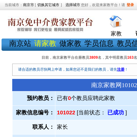
当前城市：
南京市
[
切换其它城市
]
选择城市
您好，欢迎来家教平台！请
登录
家教
南京站
请家教
做家教
学员信息
教员
目前，南京家教平台在册教员
3809
名，其中明星教员
163
请合适的教员尽快网上申请，如果您还不是我们的教员，请先
注册
！
南京家教网101
预约教员：
已有
0
个教员应聘此家教
家教信息编号：
101022
[当前状态：
已成功
]
联系人：
家长