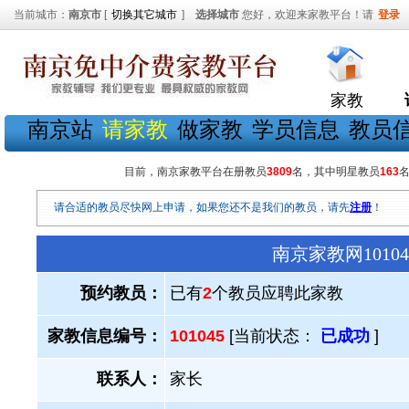
当前城市：
南京市
[
切换其它城市
]
选择城市
您好，欢迎来家教平台！请
登录
家教
南京站
请家教
做家教
学员信息
教员
目前，南京家教平台在册教员
3809
名，其中明星教员
163
请合适的教员尽快网上申请，如果您还不是我们的教员，请先
注册
！
南京家教网101
预约教员：
已有
2
个教员应聘此家教
家教信息编号：
101045
[当前状态：
已成功
]
联系人：
家长