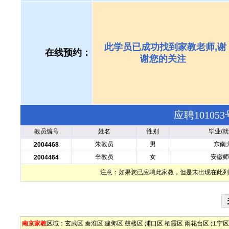
此学员已成功找到家教老师,谢
在线预约：
谢您的关注
应聘1010
教员编号
姓名
性别
毕业/
朱教员
男
东南
2004468
辛教员
女
安徽师
2004464
注意：如果您已应聘此家教，但是未出现在此列
南京家教
区域：
玄武区
秦淮区
建邺区
鼓楼区
浦口区
栖霞区
雨花台区
江宁区