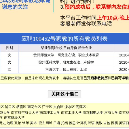
已成功找到家教老师,谢
约】进行预约！
谢您的关注
3
.预约成功后，联系群内发信
本平台工作时间
上午10点-晚上
客服老师发你联系电话
应聘100452号家教的所有教员列表
性别
毕业/就读学校.目前身份.所学专业
女
贵州师范大学、研究生在读、职业技术教育
2020-
女
徐州医科大学、研究生在读、麻醉学
2020-
女
河海大学、硕士在读、工业
2020-
您已应聘此家教，但是未出现在此列表中，请确认您是否
已开启家教简历
和
已填写详细
楼区
浦口区
栖霞区
雨花台区
江宁区
六合区
溧水区
高淳区
范大学
南京航空航天大学
南京理工大学
南京工业大学
南京邮电大学
河海大学
南京
学
南京财经大学
历史
地理
政治
钢琴
美术
书法
网球
日语
托福
雅思
计算机
韩语
奥数
吉他
围棋
英语