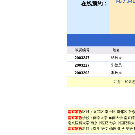
此学员
在线预约：
教员编号
姓名
杨教员
2003247
朱教员
2003227
李教员
2003203
注意：如果
南京家教
区域：
玄武区
秦淮区
建邺区
鼓
南京家教
学校：
南京大学
东南大学
南京师
南京医科大学
南京中医药大学
中国药科大
南京家教
科目：
数学
语文
物理
化学
英语