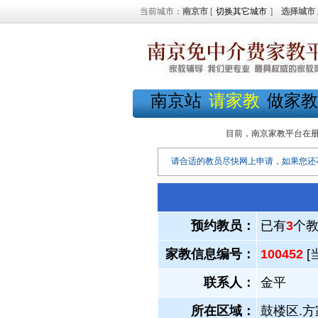
当前城市：
南京市
[
切换其它城市
]
选择城市
南京站
请家教
做家教
目前，南京家教平台在
请合适的教员尽快网上申请，如果您还
预约教员：
已有
3
个
家教信息编号：
100452
[
联系人：
金平
所在区域：
鼓楼区.方