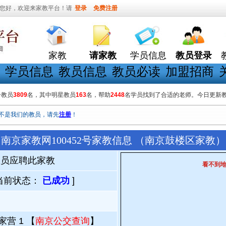
您好，欢迎来家教平台！请
登录
免费注册
家教
请家教
学员信息
教员登录
学员信息
教员信息
教员必读
加盟招商
册教员
3809
名，其中明星教员
163
名，帮助
2448
名学员找到了合适的老师。今日更新
不是我们的教员，请先
注册
！
南京家教网100452号家教信息 （南京鼓楼区家教）
教员应聘此家教
看不到
当前状态：
已成功
]
家营 1 【
南京公交查询
】