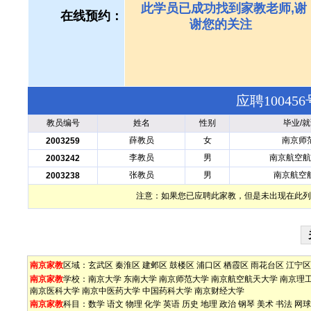
此学员已成功找到家教老师,谢
在线预约：
谢您的关注
应聘1004
教员编号
姓名
性别
毕业/
薛教员
女
南京师
2003259
李教员
男
南京航空航
2003242
张教员
男
南京航空
2003238
注意：如果您已应聘此家教，但是未出现在此列
南京家教
区域：
玄武区
秦淮区
建邺区
鼓楼区
浦口区
栖霞区
雨花台区
江宁区
南京家教
学校：
南京大学
东南大学
南京师范大学
南京航空航天大学
南京理
南京医科大学
南京中医药大学
中国药科大学
南京财经大学
南京家教
科目：
数学
语文
物理
化学
英语
历史
地理
政治
钢琴
美术
书法
网球