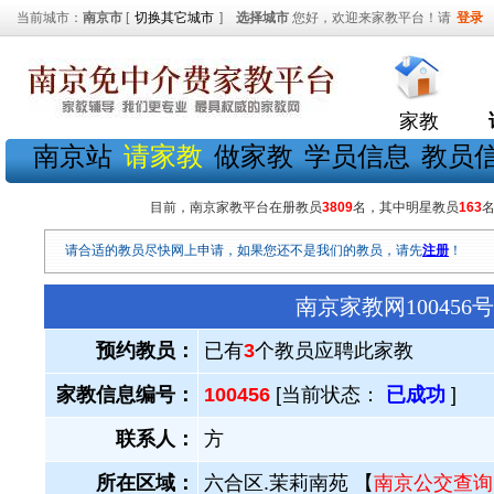
当前城市：
南京市
[
切换其它城市
]
选择城市
您好，欢迎来家教平台！请
登录
家教
南京站
请家教
做家教
学员信息
教员
目前，南京家教平台在册教员
3809
名，其中明星教员
163
请合适的教员尽快网上申请，如果您还不是我们的教员，请先
注册
！
南京家教网10045
预约教员：
已有
3
个教员应聘此家教
家教信息编号：
100456
[当前状态：
已成功
]
联系人：
方
所在区域：
六合区.茉莉南苑 【
南京公交查询