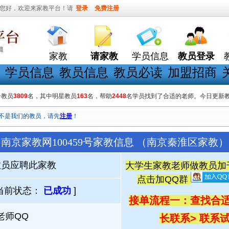
您好，欢迎来家教平台！请
登录
免费注册
家教
请家教
学员信息
教员登录
学员信息
教员信息
教员必读
加盟招商
册教员
3809
名，其中明星教员
163
名，帮助
2448
名学员找到了合适的老师。今日更新
不是我们的教员，请先
注册
！
南京家教网100459号家教信息 （南京秦淮区家教）
教员应聘此家教
大学生家教老师做教员加千人
点击加QQ群
当前状态：
已成功
]
接单流程一：查找合适
老师QQ
长联系
> 联系