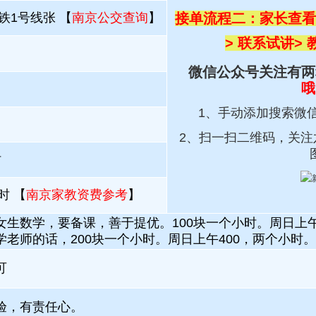
铁1号线张 【
南京公交查询
】
接单流程二：家长查看
> 联系试讲
>
微信公众号关注有两
哦
1、手动添加搜索微
2、扫一扫
二维码，关注
时
时 【
南京家教资费参考
】
女生数学，要备课，善于提优。100块一个小时。周日上午
学老师的话，200块一个小时。周日上午400，两个小时。
可
验，有责任心。