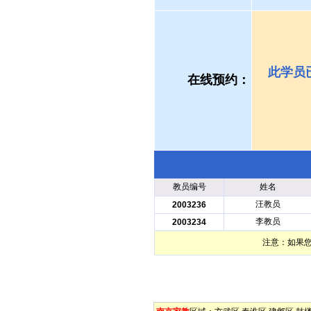
此学员
在线预约：
教员编号
姓名
汪教员
2003236
李教员
2003234
注意：如果