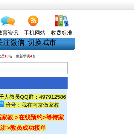
教育资讯
手机网站
收费标准
关注微信
切换城市
教员
10
名，更新学员
4
名
教员QQ群：497912586
暗号：我在南京做家教
家教 >在线预约
>等待家
试讲
>教员成功接单