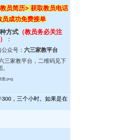
教员简历> 获取教员电话
 教员成功免费接单
种方式
（教员务必关注
）
：
信公众号：
六三家教平台
六三
家教平台，
二维码见下
图。
300，三个小时。如果是在