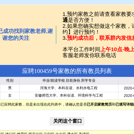
1.预约家教之前请查看家教要
通
是否方便！
2.如果您确实想做这个家教
已成功找到家教老师,谢
约】进行预约！
谢您的关注
3
.预约成功后，联系群内发信
本平台工作时间
上午10点-晚上
客服老师发你联系电话
应聘100459号家教的所有教员列表
性别
毕业/就读学校.目前身份.所学专业
男
河海大学、本科在读、水利水电工程
2020-
女
安徽师范大学、本科在读、环境科学与工程
2020-
您已应聘此家教，但是未出现在此列表中，请确认您是否
已开启家教简历
和
已填写详细