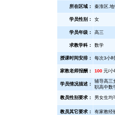
所在区域：
秦淮区.地
学员性别：
女
学员年级：
高三
求教学科：
数学
授课时间安排：
每次3小
家教老师报酬：
100
元/小
辅导高三
学员情况描述：
职高中数
教员性别要求：
男女生均
教员其它要求：
有家教经