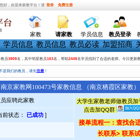
您好，欢迎来家教平台！请
登录
免费注册
家教
请家教
学员信息
教员登录
学员信息
教员信息
教员必读
加盟招商
册教员
3809
名，其中明星教员
163
名，帮助
2448
名学员找到了合适的老师。今日更新
不是我们的教员，请先
注册
！
南京家教网100473号家教信息 （南京栖霞区家教）
教员应聘此家教
大学生家教老师做教员加千人
点击加QQ群
当前状态：
已成功
]
接单流程一：查找合适
长联系
> 联系