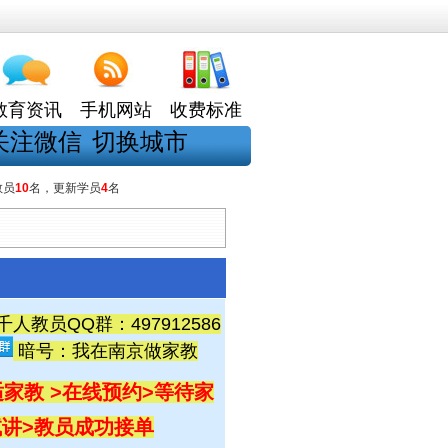
教育资讯
手机网站
收费标准
关注微信
切换城市
教员
10
名，更新学员
4
名
教员QQ群：497912586
暗号：我在南京做家教
家教 >在线预约
>等待家
试讲
>教员成功接单