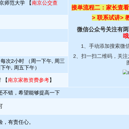
京师范大学 【
南京公交查
接单流程二：家长查看
> 联系试讲
>
微信公众号关注有两
哦
1、手动添加搜索微
2、扫一扫
二维码，关注
每次2小时 （周一下午, 周三
四下午, 周五下午）
 【
南京家教资费参考
】
还不错，希望能够提高一下
可
验，有责任心。