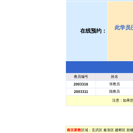
此学员
在线预约：
教员编号
姓名
张教员
2003316
陆教员
2003311
注意：如果
南京家教
区域：
玄武区
秦淮区
建邺区
鼓