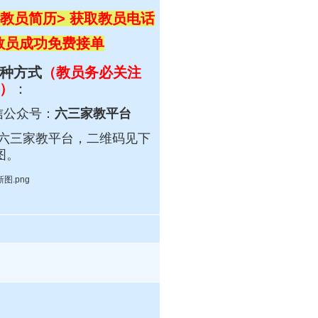
教员简历> 获取教员电话
 教员成功免费接单
种方式
（教员务必关注
）
：
信公众号：
六三家教平台
六三
家教平台，
二维码见下
图。