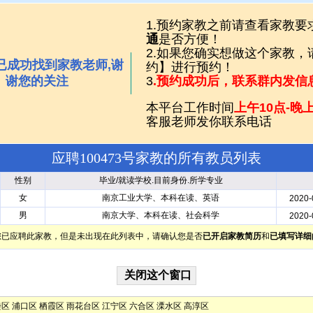
1.预约家教之前请查看家教要
通
是否方便！
2.如果您确实想做这个家教
已成功找到家教老师,谢
约】进行预约！
谢您的关注
3
.预约成功后，联系群内发信
本平台工作时间
上午10点-晚上
客服老师发你联系电话
应聘100473号家教的所有教员列表
性别
毕业/就读学校.目前身份.所学专业
女
南京工业大学、本科在读、英语
2020-
男
南京大学、本科在读、社会科学
2020-
您已应聘此家教，但是未出现在此列表中，请确认您是否
已开启家教简历
和
已填写详细
楼区
浦口区
栖霞区
雨花台区
江宁区
六合区
溧水区
高淳区