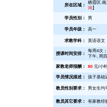
栖霞区.南
所在区域：
询
】
学员性别：
男
学员年级：
高一
求教学科：
英语语文
每周4次；
授课时间安排：
下午, 周
家教老师报酬：
80
元/小时
学员情况描述：
孩子基础
教员性别要求：
男女生均
教员其它要求：
有家教经