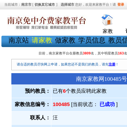
当前城市：
南京市
[
切换其它城市
]
选择城市
您好，欢迎来家教平台！请
登录
家教
南京站
请家教
做家教
学员信息
教员
目前，南京家教平台在册教员
3809
名，其中明星教员
163
请合适的教员尽快网上申请，如果您还不是我们的教员，请先
注册
！
南京家教网10048
预约教员：
已有
6
个教员应聘此家教
家教信息编号：
100485
[当前状态：
已成功
]
联系人：
汪