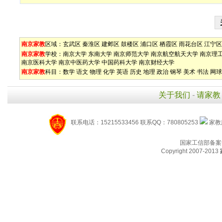
南京家教
区域：
玄武区
秦淮区
建邺区
鼓楼区
浦口区
栖霞区
雨花台区
江宁区
南京家教
学校：
南京大学
东南大学
南京师范大学
南京航空航天大学
南京理
南京医科大学
南京中医药大学
中国药科大学
南京财经大学
南京家教
科目：
数学
语文
物理
化学
英语
历史
地理
政治
钢琴
美术
书法
网球
关于我们
-
请家教
联系电话：15215533456 联系QQ：780805253
家教服
国家工信部备案
Copyright 2007-2013