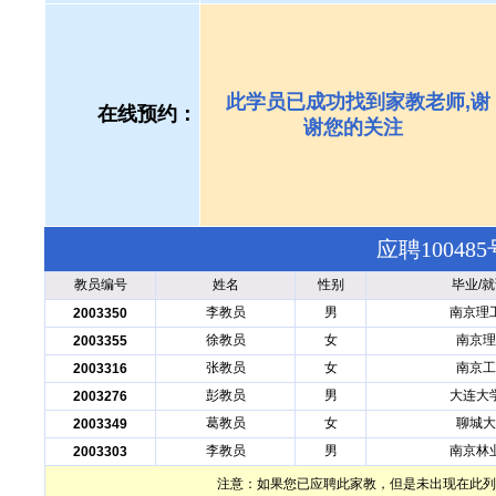
此学员已成功找到家教老师,谢
在线预约：
谢您的关注
应聘1004
教员编号
姓名
性别
毕业/
李教员
男
南京理
2003350
徐教员
女
南京理
2003355
张教员
女
南京工
2003316
彭教员
男
大连大
2003276
葛教员
女
聊城大
2003349
李教员
男
南京林
2003303
注意：如果您已应聘此家教，但是未出现在此列