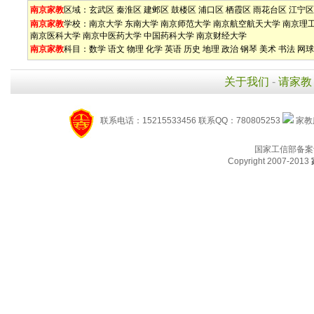
南京家教
区域：
玄武区
秦淮区
建邺区
鼓楼区
浦口区
栖霞区
雨花台区
江宁区
南京家教
学校：
南京大学
东南大学
南京师范大学
南京航空航天大学
南京理
南京医科大学
南京中医药大学
中国药科大学
南京财经大学
南京家教
科目：
数学
语文
物理
化学
英语
历史
地理
政治
钢琴
美术
书法
网球
关于我们
-
请家教
联系电话：15215533456 联系QQ：780805253
家教服
国家工信部备案
Copyright 2007-2013