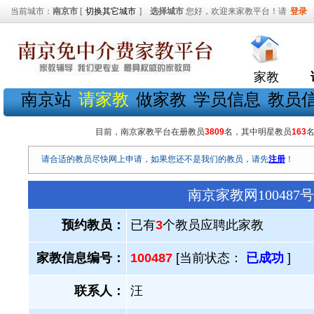
当前城市：
南京市
[
切换其它城市
]
选择城市
您好，欢迎来家教平台！请
登录
家教
南京站
请家教
做家教
学员信息
教员
目前，南京家教平台在册教员
3809
名，其中明星教员
163
请合适的教员尽快网上申请，如果您还不是我们的教员，请先
注册
！
南京家教网10048
预约教员：
已有
3
个教员应聘此家教
家教信息编号：
100487
[当前状态：
已成功
]
联系人：
汪