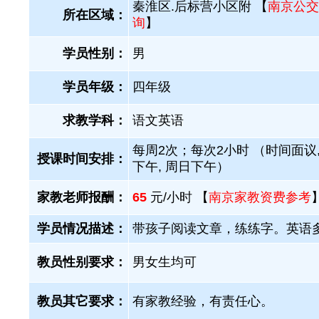
秦淮区.后标营小区附 【
南京公交
所在区域：
询
】
学员性别：
男
学员年级：
四年级
求教学科：
语文英语
每周2次；每次2小时 （时间面议,
授课时间安排：
下午, 周日下午）
家教老师报酬：
65
元/小时 【
南京家教资费参考
学员情况描述：
带孩子阅读文章，练练字。英语
教员性别要求：
男女生均可
教员其它要求：
有家教经验，有责任心。