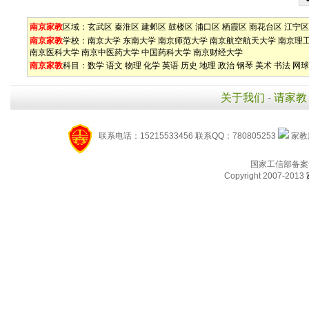
南京家教
区域：
玄武区
秦淮区
建邺区
鼓楼区
浦口区
栖霞区
雨花台区
江宁区
南京家教
学校：
南京大学
东南大学
南京师范大学
南京航空航天大学
南京理
南京医科大学
南京中医药大学
中国药科大学
南京财经大学
南京家教
科目：
数学
语文
物理
化学
英语
历史
地理
政治
钢琴
美术
书法
网球
关于我们
-
请家教
联系电话：15215533456 联系QQ：780805253
家教服
国家工信部备案
Copyright 2007-2013