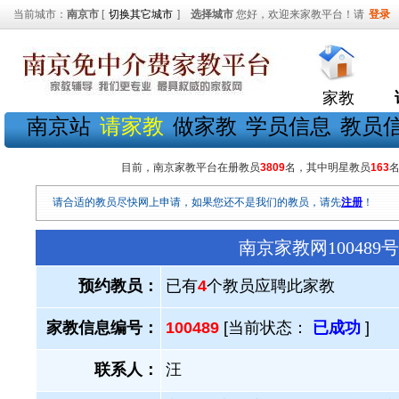
当前城市：
南京市
[
切换其它城市
]
选择城市
您好，欢迎来家教平台！请
登录
家教
南京站
请家教
做家教
学员信息
教员
目前，南京家教平台在册教员
3809
名，其中明星教员
163
请合适的教员尽快网上申请，如果您还不是我们的教员，请先
注册
！
南京家教网10048
预约教员：
已有
4
个教员应聘此家教
家教信息编号：
100489
[当前状态：
已成功
]
联系人：
汪