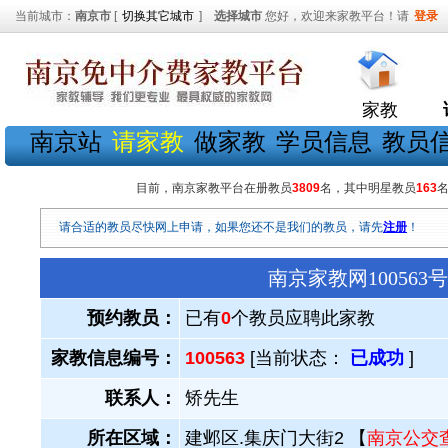
当前城市：
南京市
[
切换其它城市
]
选择城市
您好，欢迎来家教平台！请
登录
家教
南京站
请家教
做家教
学员信息
教员
目前，南京家教平台在册教员
3809
名，其中明星教员
163
请合适的教员尽快网上申请，如果您还不是我们的教员，请先
注册
！
南京家教网10056
预约教员：
已有
0
个教员应聘此家教
家教信息编号：
100563
[当前状态：
已成功
]
联系人：
矫先生
所在区域：
建邺区.集庆门大街2 【
南京公交