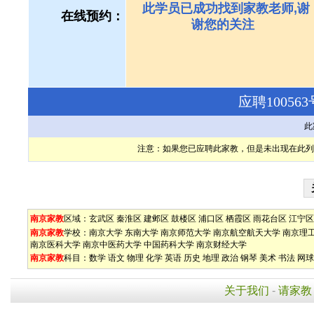
此学员已成功找到家教老师,谢
在线预约：
谢您的关注
应聘1005
此
注意：如果您已应聘此家教，但是未出现在此列
南京家教
区域：
玄武区
秦淮区
建邺区
鼓楼区
浦口区
栖霞区
雨花台区
江宁区
南京家教
学校：
南京大学
东南大学
南京师范大学
南京航空航天大学
南京理
南京医科大学
南京中医药大学
中国药科大学
南京财经大学
南京家教
科目：
数学
语文
物理
化学
英语
历史
地理
政治
钢琴
美术
书法
网球
关于我们
-
请家教