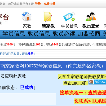
您好，欢迎来家教平台！请
登录
免费注册
家教
请家教
学员信息
教员登录
学员信息
教员信息
教员必读
加盟招商
册教员
3809
名，其中明星教员
163
名，帮助
2448
名学员找到了合适的老师。今日更新
不是我们的教员，请先
注册
！
南京家教网100752号家教信息 （南京建邺区家教）
教员应聘此家教
大学生家教老师做教员加千人
点击加QQ群
当前状态：
已成功
]
接单流程一：查找合适
长联系
> 联系