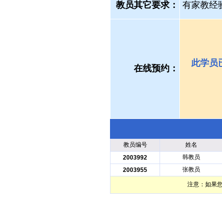
教员其它要求：
有家教经
此学员
在线预约：
教员编号
姓名
韩教员
2003992
张教员
2003955
注意：如果