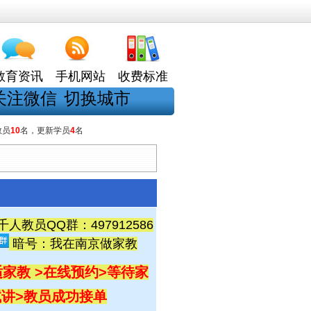
教育资讯
手机网站
收费标准
关注微信
切换城市
教员
10
名，更新学员
4
名
教员QQ群：497912586
暗号：我在南京做家教
家教 >在线预约
>等待家
试讲
>教员成功接单