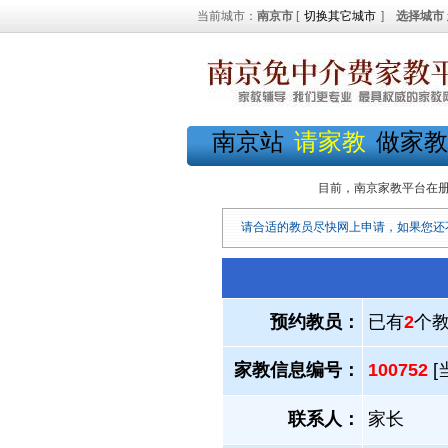
当前城市：
南京市
[
切换其它城市
]
选择城市
南京站
请家教
做家教
目前，南京家教平台在
请合适的教员尽快网上申请，如果您还
预约教员：
已有
2
个
家教信息编号：
100752
[
联系人：
家长