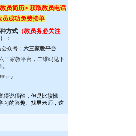
教员简历> 获取教员电话
 教员成功免费接单
种方式
（教员务必关注
）
：
信公众号：
六三家教平台
六三
家教平台，
二维码见下
图。
觉得说很酷，但是比较懒，
学习的兴趣。找男老师，这