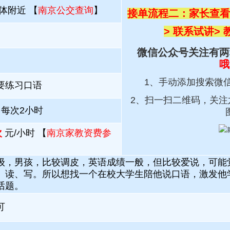
体附近 【
南京公交查询
】
接单流程二：家长查看
> 联系试讲
>
微信公众号关注有两
哦
1、手动添加搜索微
要练习口语
2、扫一扫
二维码，关注
；每次2小时
次
元/小时 【
南京家教资费参
级，男孩，比较调皮，英语成绩一般，但比较爱说，可能
、读、写。所以想找一个在校大学生陪他说口语，激发他
话题。
可