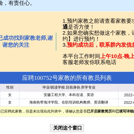
验，有责任心。
1.预约家教之前请查看家教要
通
是否方便！
2.如果您确实想做这个家教
已成功找到家教老师,谢
约】进行预约！
谢您的关注
3
.预约成功后，联系群内发信
本平台工作时间
上午10点-晚上
客服老师发你联系电话
应聘100752号家教的所有教员列表
性别
毕业/就读学校.目前身份.所学专业
女
安徽工程大学、本科在读、英语
2022-
女
海南热带海洋学院、在职培训机构教师、英语翻译
2022-
您已应聘此家教，但是未出现在此列表中，请确认您是否
已开启家教简历
和
已填写详细