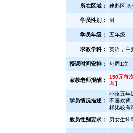
所在区域：
建邺区.奥
学员性别：
男
学员年级：
五年级
求教学科：
英语，主
授课时间安排：
每周1次
150元每
家教老师报酬：
考
】
小孩五年
学员情况描述：
不喜欢背
样比较有
教员性别要求：
男女生均