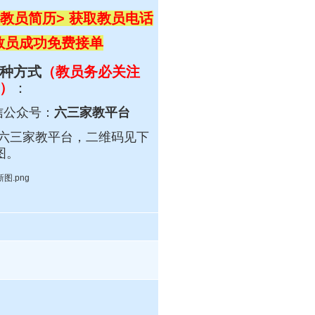
教员简历> 获取教员电话
 教员成功免费接单
种方式
（教员务必关注
）
：
信公众号：
六三家教平台
六三
家教平台，
二维码见下
图。