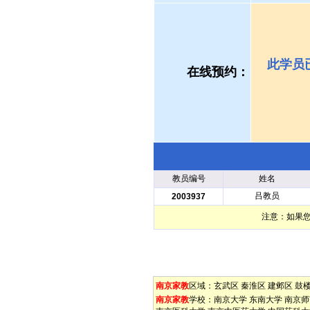
此学员
在线预约：
教员编号
姓名
吕教员
2003937
注意：如果
南京家教
区域：
玄武区
秦淮区
建邺区
鼓
南京家教
学校：
南京大学
东南大学
南京师