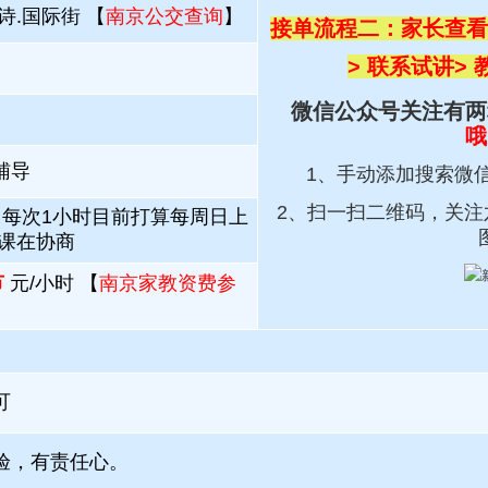
诗.国际街 【
南京公交查询
】
接单流程二：家长查看
> 联系试讲
>
微信公众号关注有两
哦
辅导
1、手动添加搜索微
2、扫一扫
二维码，关注
；每次1小时目前打算每周日上
加课在协商
节
元/小时 【
南京家教资费参
可
验，有责任心。