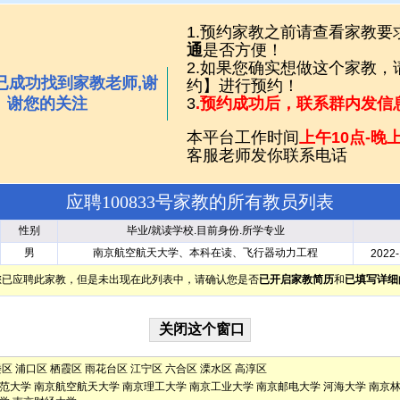
1.预约家教之前请查看家教要
通
是否方便！
2.如果您确实想做这个家教
已成功找到家教老师,谢
约】进行预约！
谢您的关注
3
.预约成功后，联系群内发信
本平台工作时间
上午10点-晚上
客服老师发你联系电话
应聘100833号家教的所有教员列表
性别
毕业/就读学校.目前身份.所学专业
男
南京航空航天大学、本科在读、飞行器动力工程
2022-
您已应聘此家教，但是未出现在此列表中，请确认您是否
已开启家教简历
和
已填写详细
楼区
浦口区
栖霞区
雨花台区
江宁区
六合区
溧水区
高淳区
范大学
南京航空航天大学
南京理工大学
南京工业大学
南京邮电大学
河海大学
南京