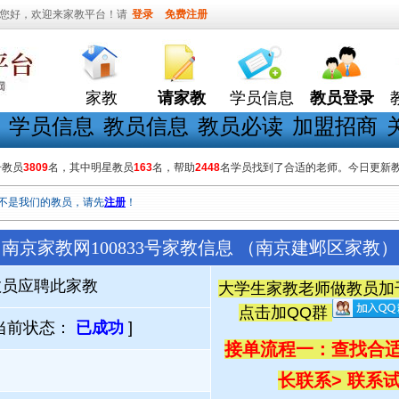
您好，欢迎来家教平台！请
登录
免费注册
家教
请家教
学员信息
教员登录
学员信息
教员信息
教员必读
加盟招商
册教员
3809
名，其中明星教员
163
名，帮助
2448
名学员找到了合适的老师。今日更新
不是我们的教员，请先
注册
！
南京家教网100833号家教信息 （南京建邺区家教）
教员应聘此家教
大学生家教老师做教员加千人
点击加QQ群
当前状态：
已成功
]
接单流程一：查找合适
长联系
> 联系