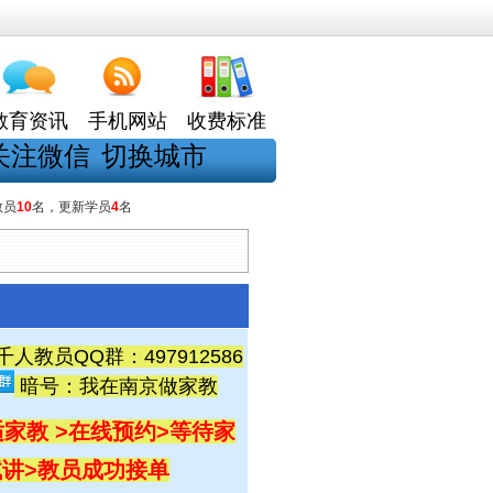
教育资讯
手机网站
收费标准
关注微信
切换城市
教员
10
名，更新学员
4
名
教员QQ群：497912586
暗号：我在南京做家教
家教 >在线预约
>等待家
试讲
>教员成功接单