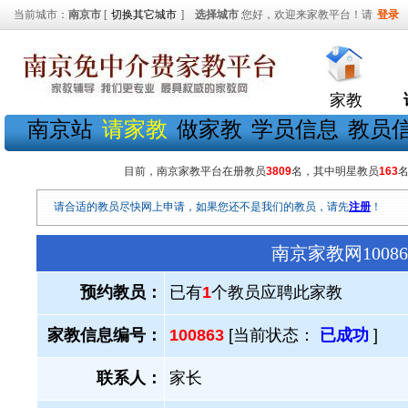
当前城市：
南京市
[
切换其它城市
]
选择城市
您好，欢迎来家教平台！请
登录
家教
南京站
请家教
做家教
学员信息
教员
目前，南京家教平台在册教员
3809
名，其中明星教员
163
请合适的教员尽快网上申请，如果您还不是我们的教员，请先
注册
！
南京家教网100
预约教员：
已有
1
个教员应聘此家教
家教信息编号：
100863
[当前状态：
已成功
]
联系人：
家长