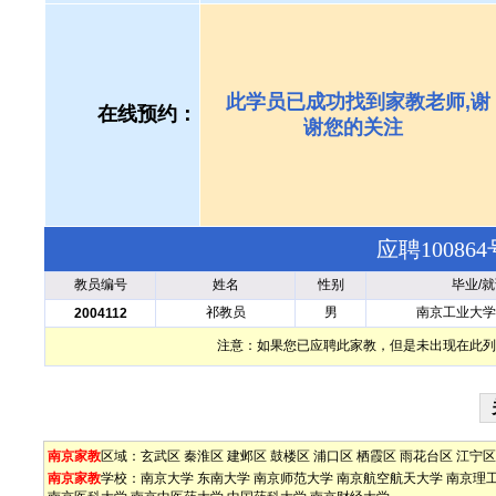
此学员已成功找到家教老师,谢
在线预约：
谢您的关注
应聘1008
教员编号
姓名
性别
毕业/
祁教员
男
南京工业大学
2004112
注意：如果您已应聘此家教，但是未出现在此列
南京家教
区域：
玄武区
秦淮区
建邺区
鼓楼区
浦口区
栖霞区
雨花台区
江宁区
南京家教
学校：
南京大学
东南大学
南京师范大学
南京航空航天大学
南京理