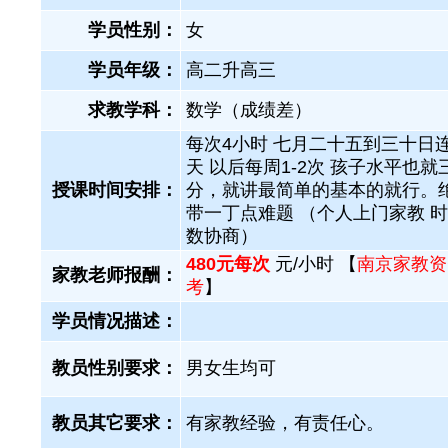
学员性别：
女
学员年级：
高二升高三
求教学科：
数学（成绩差）
每次4小时 七月二十五到三十日
天 以后每周1-2次 孩子水平也就
授课时间安排：
分，就讲最简单的基本的就行。
带一丁点难题 （个人上门家教 
数协商）
480元每次
元/小时 【
南京家教资
家教老师报酬：
考
】
学员情况描述：
教员性别要求：
男女生均可
教员其它要求：
有家教经验，有责任心。