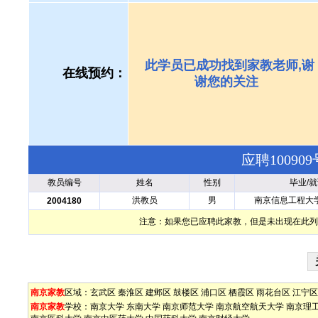
此学员已成功找到家教老师,谢
在线预约：
谢您的关注
应聘1009
教员编号
姓名
性别
毕业/
洪教员
男
南京信息工程大
2004180
注意：如果您已应聘此家教，但是未出现在此列
南京家教
区域：
玄武区
秦淮区
建邺区
鼓楼区
浦口区
栖霞区
雨花台区
江宁区
南京家教
学校：
南京大学
东南大学
南京师范大学
南京航空航天大学
南京理