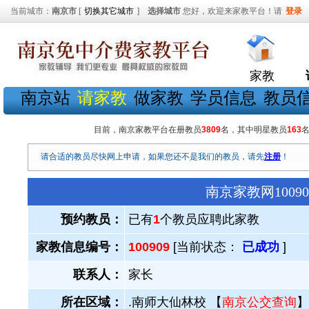
当前城市：
南京市
[
切换其它城市
]
选择城市
您好，欢迎来家教平台！请
登录
家教
南京站
请家教
做家教
学员信息
教员
目前，南京家教平台在册教员
3809
名，其中明星教员
163
请合适的教员尽快网上申请，如果您还不是我们的教员，请先
注册
！
南京家教网100
预约教员：
已有
1
个教员应聘此家教
家教信息编号：
100909
[当前状态：
已成功
]
联系人：
家长
所在区域：
.南师大仙林校 【
南京公交查询
】