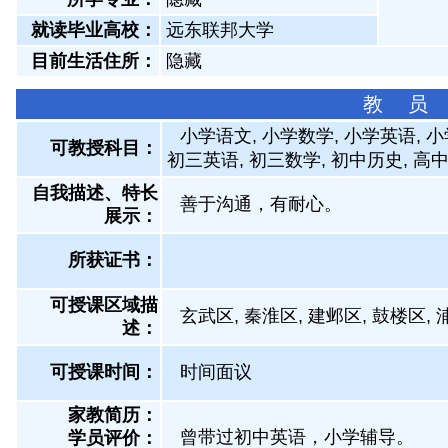
就读毕业高校：
远东联邦大学
目前生活住所：
隐藏
教 员
小学语文, 小学数学, 小学英语, 
可教授科目：
初三英语, 初三数学, 初中历史, 高中
自我描述、特长
善于沟通，有耐心。
展示
：
所获证书
：
可授课区域描
玄武区, 秦淮区, 建邺区, 鼓楼区, 
述：
可授课时间：
时间面议
家教简历：
曾带过初中英语，小学辅导。
学员评价：