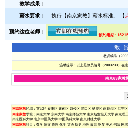
教学成果：
薪水要求：
执行【南京家教】薪水标准。
【
预约这位老师：
预约电话: 1521
教
教员编号（200
温馨提示：以上是教员编号（2003233）
南京63家教
南京家教
区域：
玄武区
秦淮区
建邺区
鼓楼区
浦口区
栖霞区
雨花台区
江宁区
南京家教
学校：
南京大学
东南大学
南京师范大学
南京航空航天大学
南京理
南京医科大学
南京中医药大学
中国药科大学
南京财经大学
南京家教
科目：
数学
语文
物理
化学
英语
历史
地理
政治
钢琴
美术
书法
网球