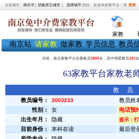
当前城市：
南京市
[
切换其它城市
]
选择城市
您好，欢迎来家教平台！请
登录
家教
南京站
请家教
做家教
学员信息
教员
目前，南京家教平台在册教员
3809
名，其中明星教员
163
63家教平台家教老师
教 员
教员编号：
2003233
教员姓
性别：
女
电话预约教
出生年月：
隐藏
提示：打
目前身份：
本科在读
最后登录：
所学专业：
隐藏