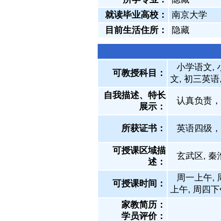
就读毕业高校：
南京大学
目前生活住所：
隐藏
小学语文, 
可教授科目：
文, 初三英语
自我描述、特长
认真负责，
展示
：
所获证书
：
英语四级，
可授课区域描
玄武区, 秦
述：
周一上午, 
可授课时间：
上午, 周四下
家教简历：
学员评价：