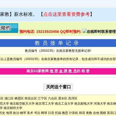
家教】薪水标准。
【
点击这里查看资费参考
】
预约电话: 15215533456 QQ即时预约:
教员接单记录
教员编号（2003235）在南京家教暂无接单记录!
以上是教员编号（2003235）在南京家教接单的所有记录，包含成功和不成功的全
南京63家教网
推 荐 金 牌 教 员
的 相 册
楼区
浦口区
栖霞区
雨花台区
江宁区
六合区
溧水区
高淳区
范大学
南京航空航天大学
南京理工大学
南京工业大学
南京邮电大学
河海大学
南京
学
南京财经大学
历史
地理
政治
钢琴
美术
书法
网球
日语
托福
雅思
计算机
韩语
奥数
吉他
围棋
英语