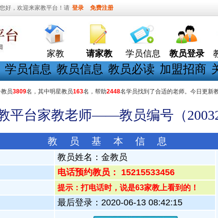
您好，欢迎来家教平台！请
登录
免费注册
家教
请家教
学员信息
教员登录
学员信息
教员信息
教员必读
加盟招商
册教员
3809
名，其中明星教员
163
名，帮助
2448
名学员找到了合适的老师。今日更新
家教平台家教老师——教员编号（20032
教 员 基 本 信 息
教员姓名：
金教员
电话预约教员： 15215533456
提示：打电话时，说是63家教上看到的！
最后登录：2020-06-13 08:42:15