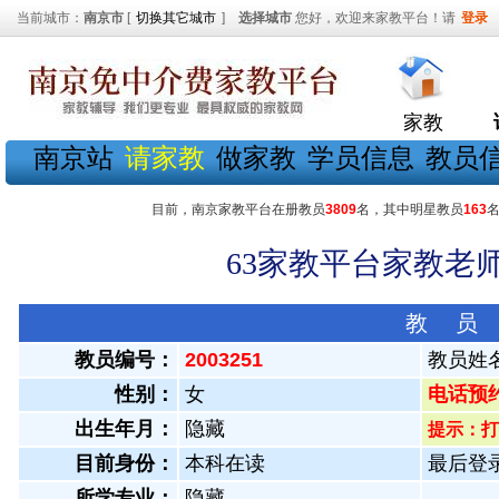
当前城市：
南京市
[
切换其它城市
]
选择城市
您好，欢迎来家教平台！请
登录
家教
南京站
请家教
做家教
学员信息
教员
目前，南京家教平台在册教员
3809
名，其中明星教员
163
63家教平台家教老师
教 员
教员编号：
2003251
教员姓
性别：
女
电话预约教
出生年月：
隐藏
提示：打
目前身份：
本科在读
最后登录：
所学专业：
隐藏