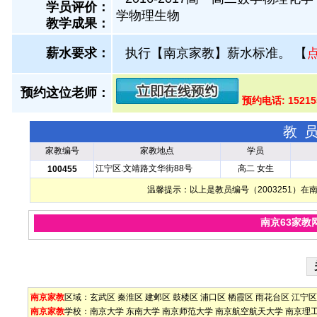
学员评价：
学物理生物
教学成果：
薪水要求：
执行【南京家教】薪水标准。
【
预约这位老师：
预约电话: 15215
教
家教编号
家教地点
学员
江宁区.文靖路文华街88号
高二 女生
100455
温馨提示：以上是教员编号（2003251）
南京63家教
南京家教
区域：
玄武区
秦淮区
建邺区
鼓楼区
浦口区
栖霞区
雨花台区
江宁区
南京家教
学校：
南京大学
东南大学
南京师范大学
南京航空航天大学
南京理