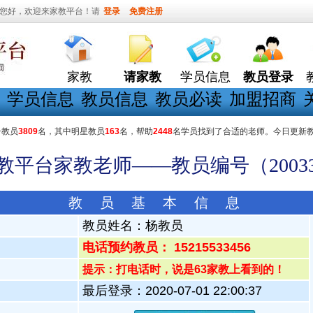
您好，欢迎来家教平台！请
登录
免费注册
家教
请家教
学员信息
教员登录
学员信息
教员信息
教员必读
加盟招商
册教员
3809
名，其中明星教员
163
名，帮助
2448
名学员找到了合适的老师。今日更新
家教平台家教老师——教员编号（20033
教 员 基 本 信 息
教员姓名：
杨教员
电话预约教员： 15215533456
提示：打电话时，说是63家教上看到的！
最后登录：2020-07-01 22:00:37