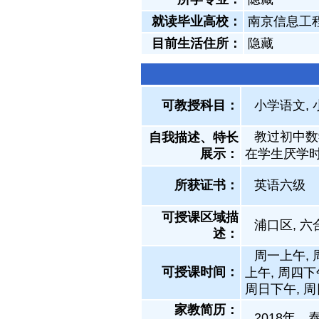
就读毕业高校：
南京信息工
目前生活住所：
隐藏
可教授科目：
小学语文, 
教过初中数
自我描述、特长
展示
：
在学生厌学
所获证书
：
英语六级
可授课区域描
浦口区, 
述：
周一上午, 
可授课时间：
上午, 周四下
周日下午, 
家教简历：
2018年