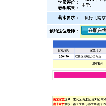
学员评价：
中学。
教学成果：
薪水要求：
执行【南京
预约这位老师：
家教编号
家教地点
鼓楼区.鼓楼公园附近
100470
温馨提示：
南京家教
区域：
玄武区
秦淮区
建邺区
鼓
南京家教
学校：
南京大学
东南大学
南京师