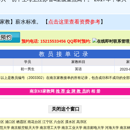
家教】薪水标准。
【
点击这里查看资费参考
】
预约电话: 15215533456 QQ即时预约:
教员接单记录
学员
家教科目
家
初一男生
英语
2020-
以上是教员编号（2003302）在南京家教接单的所有记录，包含成功和不成功的全
南京63家教网
推 荐 金 牌 教 员
的 相 册
楼区
浦口区
栖霞区
雨花台区
江宁区
六合区
溧水区
高淳区
范大学
南京航空航天大学
南京理工大学
南京工业大学
南京邮电大学
河海大学
南京