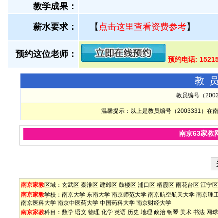
教学成果：
薪水要求：
【
点击这里查看资费参考
】
预约这位老师：
预约电话: 1521
教
教员编号（200
温馨提示：以上是教员编号（2003331）
南京63家教
南京家教
区域：
玄武区
秦淮区
建邺区
鼓楼区
浦口区
栖霞区
雨花台区
江宁区
南京家教
学校：
南京大学
东南大学
南京师范大学
南京航空航天大学
南京理
南京医科大学
南京中医药大学
中国药科大学
南京财经大学
南京家教
科目：
数学
语文
物理
化学
英语
历史
地理
政治
钢琴
美术
书法
网球