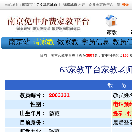
当前城市：
南京市
[
切换其它城市
]
选择城市
您好，欢迎来家教平台！请
登录
家教
南京站
请家教
做家教
学员信息
教员
目前，南京家教平台在册教员
3809
名，其中明星教员
163
63家教平台家教老师
教 员
教员编号：
2003331
教员姓
性别：
电话预约教
出生年月：
隐藏
提示：打
目前身份：
最后登录：
所学专业：
隐藏