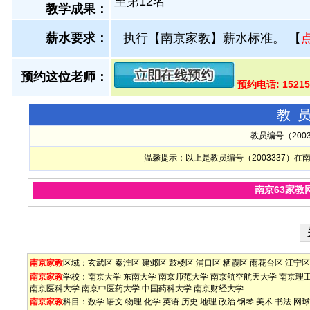
至第12名
教学成果：
薪水要求：
执行【南京家教】薪水标准。
【
预约这位老师：
预约电话: 1521
教
教员编号（200
温馨提示：以上是教员编号（2003337）
南京63家教
南京家教
区域：
玄武区
秦淮区
建邺区
鼓楼区
浦口区
栖霞区
雨花台区
江宁区
南京家教
学校：
南京大学
东南大学
南京师范大学
南京航空航天大学
南京理
南京医科大学
南京中医药大学
中国药科大学
南京财经大学
南京家教
科目：
数学
语文
物理
化学
英语
历史
地理
政治
钢琴
美术
书法
网球