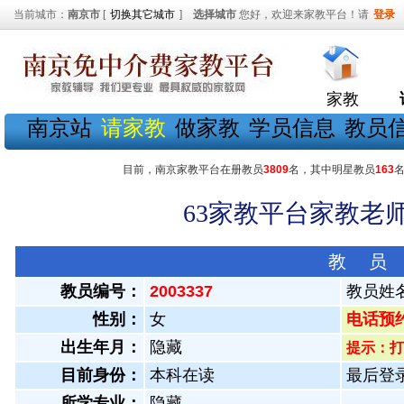
当前城市：
南京市
[
切换其它城市
]
选择城市
您好，欢迎来家教平台！请
登录
家教
南京站
请家教
做家教
学员信息
教员
目前，南京家教平台在册教员
3809
名，其中明星教员
163
63家教平台家教老师
教 员
教员编号：
2003337
教员姓
性别：
女
电话预约教
出生年月：
隐藏
提示：打
目前身份：
本科在读
最后登录：
所学专业：
隐藏