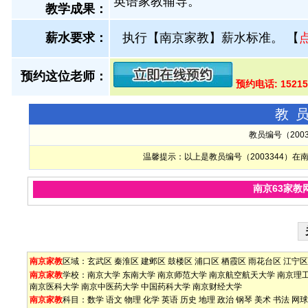
英语家教辅导。
教学成果：
薪水要求：
执行【南京家教】薪水标准。
【
预约这位老师：
预约电话: 1521
教
教员编号（200
温馨提示：以上是教员编号（2003344）
南京63家教
南京家教
区域：
玄武区
秦淮区
建邺区
鼓楼区
浦口区
栖霞区
雨花台区
江宁区
南京家教
学校：
南京大学
东南大学
南京师范大学
南京航空航天大学
南京理
南京医科大学
南京中医药大学
中国药科大学
南京财经大学
南京家教
科目：
数学
语文
物理
化学
英语
历史
地理
政治
钢琴
美术
书法
网球