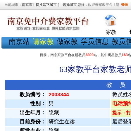
当前城市：
南京市
[
切换其它城市
]
选择城市
您好，欢迎来家教平台！请
登录
家教
南京站
请家教
做家教
学员信息
教员
目前，南京家教平台在册教员
3809
名，其中明星教员
163
63家教平台家教老师
教 员
教员编号：
2003344
教员姓
性别：
男
电话预约教
出生年月：
隐藏
提示：打
目前身份：
研究生在读
最后登录：
所学专业：
隐藏