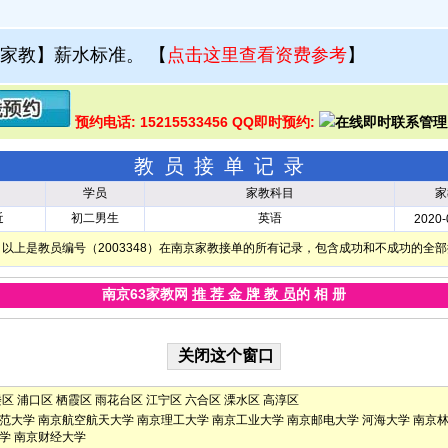
家教】薪水标准。
【
点击这里查看资费参考
】
预约电话: 15215533456 QQ即时预约:
教员接单记录
学员
家教科目
家
近
初二男生
英语
2020-
以上是教员编号（2003348）在南京家教接单的所有记录，包含成功和不成功的全
南京63家教网
推 荐 金 牌 教 员
的 相 册
楼区
浦口区
栖霞区
雨花台区
江宁区
六合区
溧水区
高淳区
范大学
南京航空航天大学
南京理工大学
南京工业大学
南京邮电大学
河海大学
南京
学
南京财经大学