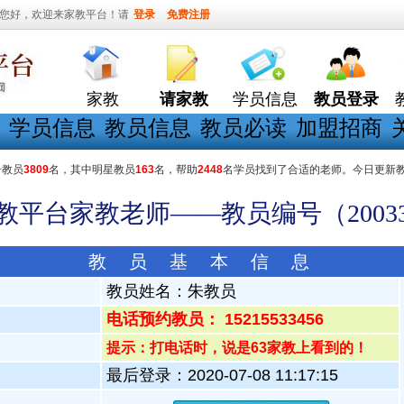
您好，欢迎来家教平台！请
登录
免费注册
家教
请家教
学员信息
教员登录
学员信息
教员信息
教员必读
加盟招商
册教员
3809
名，其中明星教员
163
名，帮助
2448
名学员找到了合适的老师。今日更新
家教平台家教老师——教员编号（20033
教 员 基 本 信 息
教员姓名：
朱教员
电话预约教员： 15215533456
提示：打电话时，说是63家教上看到的！
最后登录：2020-07-08 11:17:15