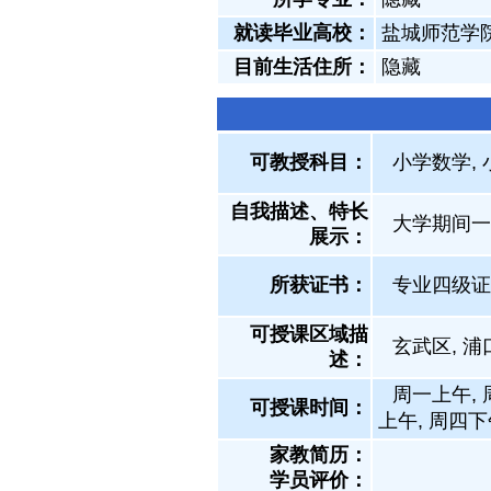
就读毕业高校：
盐城师范学
目前生活住所：
隐藏
可教授科目：
小学数学, 
自我描述、特长
大学期间一
展示
：
所获证书
：
专业四级证
可授课区域描
玄武区, 浦
述：
周一上午, 
可授课时间：
上午, 周四下
家教简历：
学员评价：