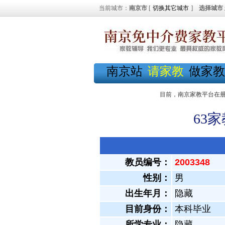
当前城市：
南京市
[
切换其它城市
]
选择城市
南京站
请家教
做家教
目前，南京家教平台在
63
教员编号：
2003348
性别：
男
出生年月：
隐藏
目前身份：
本科毕业
所学专业：
隐藏