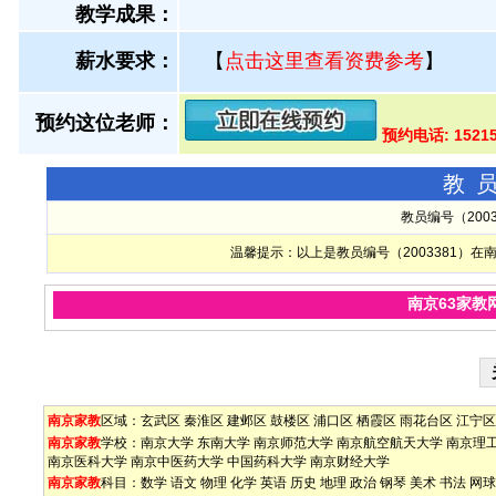
教学成果：
薪水要求：
【
点击这里查看资费参考
】
预约这位老师：
预约电话: 1521
教
教员编号（200
温馨提示：以上是教员编号（2003381）
南京63家教
南京家教
区域：
玄武区
秦淮区
建邺区
鼓楼区
浦口区
栖霞区
雨花台区
江宁区
南京家教
学校：
南京大学
东南大学
南京师范大学
南京航空航天大学
南京理
南京医科大学
南京中医药大学
中国药科大学
南京财经大学
南京家教
科目：
数学
语文
物理
化学
英语
历史
地理
政治
钢琴
美术
书法
网球