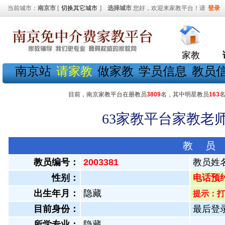
当前城市：
南京市
[
切换其它城市
]
选择城市
您好，欢迎来家教平台！请
登录
家教
南京站
请家教
做家教
学员信息
教员
目前，南京家教平台在册教员
3809
名，其中明星教员
163
63家教平台家教老师
教 员
教员编号：
2003381
教员姓
性别：
电话预约教
出生年月：
隐藏
提示：打
目前身份：
最后登录：
所学专业：
隐藏