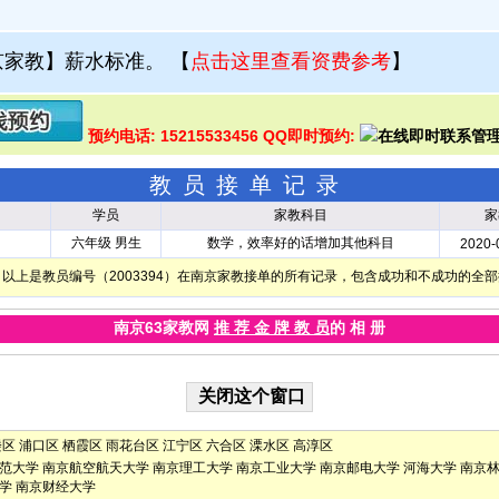
京家教】薪水标准。
【
点击这里查看资费参考
】
预约电话: 15215533456 QQ即时预约:
教员接单记录
学员
家教科目
家
六年级 男生
数学，效率好的话增加其他科目
2020-
以上是教员编号（2003394）在南京家教接单的所有记录，包含成功和不成功的全
南京63家教网
推 荐 金 牌 教 员
的 相 册
楼区
浦口区
栖霞区
雨花台区
江宁区
六合区
溧水区
高淳区
范大学
南京航空航天大学
南京理工大学
南京工业大学
南京邮电大学
河海大学
南京
学
南京财经大学