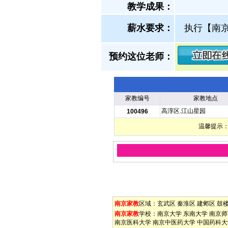
教学成果：
薪水要求：
执行【南
预约这位老师：
家教编号
家教地点
高淳区.江山星园
100496
温馨提示：
南京家教
区域：
玄武区
秦淮区
建邺区
鼓
南京家教
学校：
南京大学
东南大学
南京师
南京医科大学
南京中医药大学
中国药科大