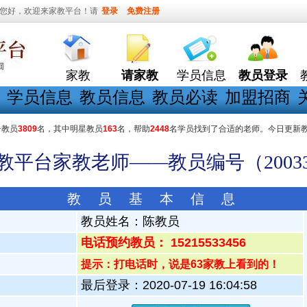
您好，欢迎来家教平台！请
登录
免费注册
家教
请家教
学员信息
教员登录
学员信息
教员信息
教员必读
加盟招商
册教员
3809
名，其中明星教员
163
名，帮助
2448
名学员找到了合适的老师。今日更新
家教平台家教老师——教员编号（20033
教 员 基 本 信 息
教员姓名：
陈教员
电话预约教员： 15215533456
提示：打电话时，说是63家教上看到的！
最后登录：2020-07-19 16:04:58