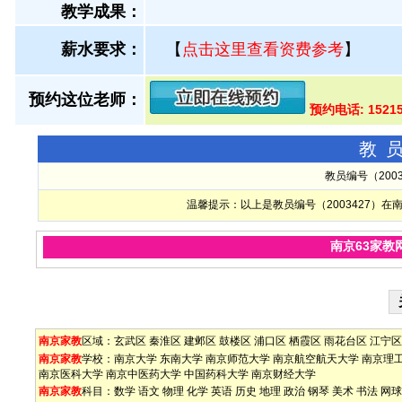
教学成果：
薪水要求：
【
点击这里查看资费参考
】
预约这位老师：
预约电话: 1521
教
教员编号（200
温馨提示：以上是教员编号（2003427）
南京63家教
南京家教
区域：
玄武区
秦淮区
建邺区
鼓楼区
浦口区
栖霞区
雨花台区
江宁区
南京家教
学校：
南京大学
东南大学
南京师范大学
南京航空航天大学
南京理
南京医科大学
南京中医药大学
中国药科大学
南京财经大学
南京家教
科目：
数学
语文
物理
化学
英语
历史
地理
政治
钢琴
美术
书法
网球