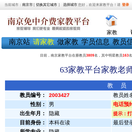
当前城市：
南京市
[
切换其它城市
]
选择城市
您好，欢迎来家教平台！请
登录
家教
南京站
请家教
做家教
学员信息
教员
目前，南京家教平台在册教员
3809
名，其中明星教员
163
63家教平台家教老师
教 员
教员编号：
2003427
教员姓
性别：
男
电话预约教
出生年月：
隐藏
提示：打
目前身份：
本科在读
最后登录：
所学专业：
隐藏