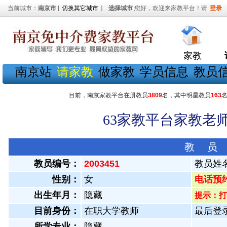
当前城市：
南京市
[
切换其它城市
]
选择城市
您好，欢迎来家教平台！请
登录
家教
南京站
请家教
做家教
学员信息
教员
目前，南京家教平台在册教员
3809
名，其中明星教员
163
63家教平台家教老师
教 员
教员编号：
2003451
教员姓
性别：
女
电话预约教
出生年月：
隐藏
提示：打
目前身份：
在职大学教师
最后登录：
所学专业：
隐藏