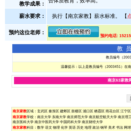
合体质教育，效率高。
教学成果：
薪水要求：
执行【南京家教】薪水标准。
【
预约这位老师：
预约电话: 1521
教
教员编号（200
温馨提示：以上是教员编号（2003451）
南京63家教
南京家教
区域：
玄武区
秦淮区
建邺区
鼓楼区
浦口区
栖霞区
雨花台区
江宁区
南京家教
学校：
南京大学
东南大学
南京师范大学
南京航空航天大学
南京理
南京医科大学
南京中医药大学
中国药科大学
南京财经大学
南京家教
科目：
数学
语文
物理
化学
英语
历史
地理
政治
钢琴
美术
书法
网球