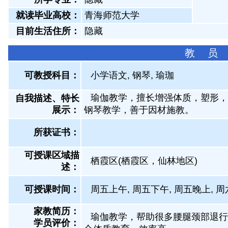
就读毕业高校：
青海师范大学
目前生活住所：
隐藏
教 员
可教授科目：
小学语文, 钢琴, 瑜珈
瑜伽教学，擅长增强体质，塑形，
自我描述、特长
展示
：
钢琴教学，善于因材施教。
所获证书
：
可授课区域描
栖霞区(栖霞区，仙林地区)
述：
可授课时间：
周五上午, 周五下午, 周五晚上, 周
家教简历：
瑜伽教学，帮助很多腰腿颈部退行
学员评价：